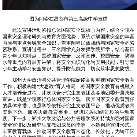
图为闫焱在昌都市第三高级中学宣讲
此次宣讲活动紧扣总体国家安全观核心内容，结合学院在
国家安全理论研究与教育方面优势，系统讲解国家安全的丰富
内涵与重点领域安全知识，着重阐释民族团结与国家安全的紧
密联系。宣讲过程中，三名同学充分发挥学院所学，结合基层
青少年认知特点，围绕国家安全、反诈宣传、校园安全、防溺
水等重点内容展开讲解，将安全知识转化为实用技能，引导青
少年主动学习安全知识、提升防范能力，切实筑牢思想防线。
郑州大学政治与公共管理学院始终高度重视国家安全教育
工作，积极构建“大思政”育人格局，将国家安全教育有机融入
人才培养全过程，此次联合研究生支教团及各地团委开展跨域
宣讲，既是学院践行总体国家安全观、落实国家安全教育责任
的具体举措，也是学院依托研究生支教团平台，推动优质教育
资源下沉、服务边疆教育事业、促进民族团结进步的生动实
践。下一步，郑州大学政治与公共管理学院将持续加强对国家
安全宣讲团及研究生支教团成员的指导，不断创新宣讲形式、
丰富教育载体，推动国家安全教育常态化、长效化，为铸牢国