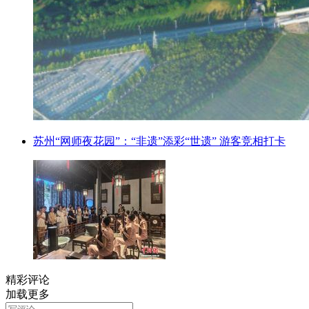
苏州“网师夜花园”：“非遗”添彩“世遗” 游客竞相打卡
精彩评论
加载更多