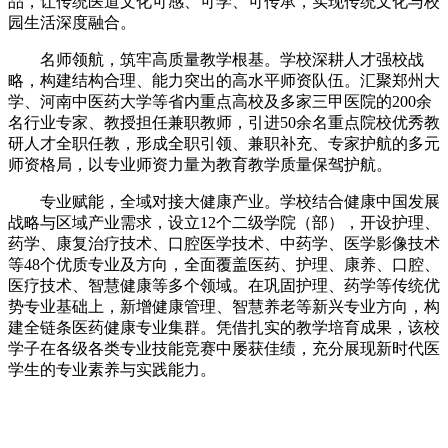
品，让传统医道文化可感、可学、可传承，实现传统文化与校
园生活深度融合。
名师领航，筑牢高质量教学根基。学校深耕人才强校战
略，构建结构合理、能力突出的高水平师资队伍。汇聚郑州大
学、河南中医药大学等省内重点高校及多家三甲医院的200余
名行业专家、教授担任兼职教师，引进50余名重点院校优秀教
研人才全职任教，形成全职引领、兼职补充、专家护航的多元
师资格局，以专业师资力量为教育教学质量保驾护航。
专业赋能，全域对接大健康产业。学校结合健康中国发展
战略与区域产业需求，设立12个二级学院（部），开设护理、
药学、康复治疗技术、口腔医学技术、中药学、医学影像技术
等48个优质专业及方向，全面覆盖医药、护理、康养、口腔、
医疗技术、智慧健康等多个领域。在巩固护理、药学等传统优
势专业基础上，新增健康管理、智慧养老等新兴专业方向，构
建全链条医药健康专业集群。凭借扎实的教学培育成果，该校
学子在各级各类专业技能竞赛中屡获佳绩，充分展现新时代医
学生的专业素养与实践能力。