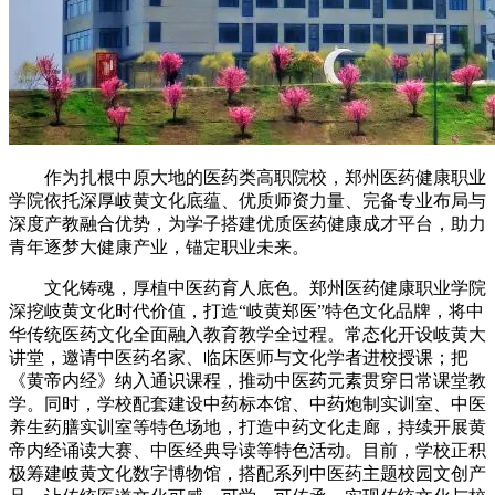
作为扎根中原大地的医药类高职院校，郑州医药健康职业
学院依托深厚岐黄文化底蕴、优质师资力量、完备专业布局与
深度产教融合优势，为学子搭建优质医药健康成才平台，助力
青年逐梦大健康产业，锚定职业未来。
文化铸魂，厚植中医药育人底色。郑州医药健康职业学院
深挖岐黄文化时代价值，打造“岐黄郑医”特色文化品牌，将中
华传统医药文化全面融入教育教学全过程。常态化开设岐黄大
讲堂，邀请中医药名家、临床医师与文化学者进校授课；把
《黄帝内经》纳入通识课程，推动中医药元素贯穿日常课堂教
学。同时，学校配套建设中药标本馆、中药炮制实训室、中医
养生药膳实训室等特色场地，打造中药文化走廊，持续开展黄
帝内经诵读大赛、中医经典导读等特色活动。目前，学校正积
极筹建岐黄文化数字博物馆，搭配系列中医药主题校园文创产