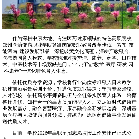
作为深耕中原大地、专注医药健康领域的特色高职院校，
郑州医药健康职业学院紧跟国家职业教育改革步伐，紧扣“技
能河南”建设发展部署，深挖岐黄文化底蕴，深耕产教融合、
医教协同育人模式。学校精准对接护理、康养、药学、口腔技
术、中医技术等市场紧缺热门专业，打造“教学-医疗-研发-园
区-康养”一体化特色育人生态。
依托优质办学资源，学校将行业岗位标准融入日常教学，
搭建前沿实景实训平台，打通优质就业渠道；坚持专家治校、
人才强校，依托高水平师资队伍与全链条实践育人体系，培育
德技并修、知行合一的高素质技能型人才。立足新时代健康产
业发展需求，融合智慧医疗、康养融合全新发展趋势，深耕基
层医疗与区域健康服务领域，持续为中原医药健康事业发展输
送优质人才。
目前，学校2026年高职单招志愿填报工作安排已正式公