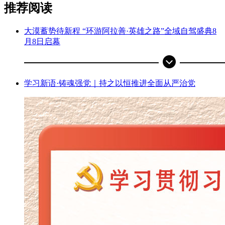
推荐阅读
大漠蓄势待新程 “环游阿拉善·英雄之路”全域自驾盛典8
月8日启幕
学习新语·铸魂强党｜持之以恒推进全面从严治党