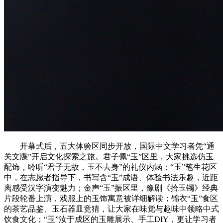
开幕式后，五大体验区同步开放，国际中文学习者凭“通
关文牒”开启文化探索之旅。君子佩“玉”区里，大家挑选仿玉
配饰，聆听“君子无故，玉不去身”的礼仪内涵；“玉”笔生花区
中，在志愿者指导下，书写含“玉”成语、体验书法乐趣，近距
离感受汉字演变魅力；金声“玉”振区里，豫剧《拾玉镯》经典
片段轮番上演，戏服上的玉饰寓意被详细解读；锦衣“玉”食区
的茶艺品鉴、玉石器皿竞猜，让大家在味觉与趣味中领略中式
饮食文化；“玉”汝于成区的玉雕展示、手工DIY，更让学习者