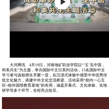
大河网讯 4月19日，河南地矿职业学院以“‘玉’见中国，
和美共生”为主题，举办国际中文日系列活动，15名国际中文
学习者与该校师生齐聚一堂，在沉浸式体验中感受中华优秀传
统文化魅力，搭建中外文化交流桥梁。活动采用“校内一心五
区+校外国情教育基地”的布局，涵盖开幕式、文化体验、实地
研学等多个环节，全程亮点纷呈。