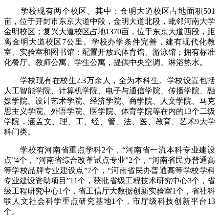
学校现有两个校区。其中：金明大道校区占地面积501
亩，位于开封市东京大道中段，金明大道北段，毗邻河南大学
金明校区；复兴大道校区占地1370亩，位于东京大道西段，距
离金明大道校区7公里。学校办学条件完善，建有现代化教
室、实验室和图书馆；配置开放式体育馆、游泳馆；拥有标准
化餐厅、教师公寓、学生公寓，提供中央空调、淋浴热水。
学校现有在校生2.3万余人，全为本科生。学校设置包括
人工智能学院、计算机学院、电子与通信学院、传播学院、融
媒学院、设计艺术学院、经济学院、商学院、人文学院、马克
思主义学院、外语学院、医学院、体育学院等在内的13个二级
学院，涵盖文、理、工、经、管、法、医、教育、艺术9大学
科门类。
学校有河南省重点学科2个，“河南省一流本科专业建设
点”4个，“河南省综合改革试点专业”2个，“河南省民办普通高
等学校品牌专业建设点”7个，“河南省民办普通高等学校学科
专业建设资助项目”11个，获批省级工程技术研究中心3个，省
级工程研究中心1个，省工信厅大数据创新实验室1个，省社科
联人文社会科学重点研究基地1个，市厅级科技创新平台13
个。