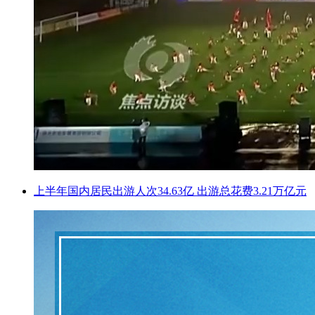
上半年国内居民出游人次34.63亿 出游总花费3.21万亿元