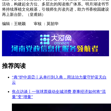
活动，构建起全方位、多层次的阅读推广体系。明月湖读书节
将持续厚植文化根基，引领师生共读共进，助力书香校园建设
再上新台阶。（皇甫娟）
编辑：王晓颖 审核 ：莫韶华
推荐阅读
“典”护中原②‌丨从单行到入典，用法治力量守护蓝天白
云
焦点访谈丨一张球票撬动全城消费 赛事经济如何将“流
量”变“增量”