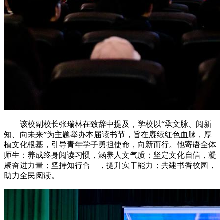
该校副校长张瑞林在致辞中提及，学校以“承文脉、阅新
知、向未来”为主题举办本届读书节，旨在赓续红色血脉，厚
植文化根基，引导青年学子勇担使命，向新而行。他寄语全体
师生：养成终身阅读习惯，涵养人文气质；坚定文化自信，凝
聚奋进力量；坚持知行合一，提升实干能力；共建书香校园，
助力全民阅读。