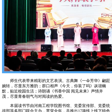
师生代表带来精彩的文艺表演。古典舞《一伞芳华》翩跹
婉转，尽显东方雅韵；群口相声《今天，你装了吗》诙谐幽
默，贴近校园生活；诗朗诵《书香中国 阅见未来》声情并
茂，尽显青春朝气与对阅读的热爱。
本届读书节由河南工程学院图书馆、党委宣传部、党委统
战部等多部门联合主办，贯穿全年，共推出17项线上线下特色