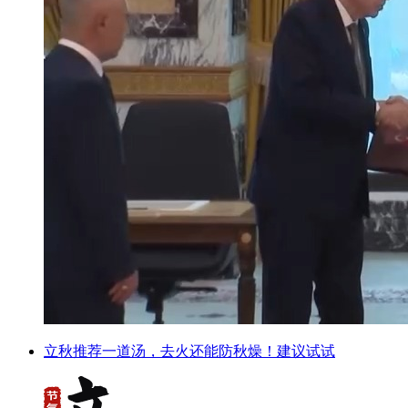
立秋推荐一道汤，去火还能防秋燥！建议试试