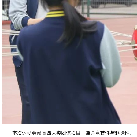
本次运动会设置四大类团体项目，兼具竞技性与趣味性。