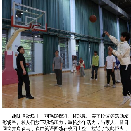
趣味运动场上，羽毛球掷准、托球跑、亲子投篮等活动精
彩纷呈。校友们放下职场压力，重拾少年活力，与家人、昔日
同窗并肩参与，欢声笑语回荡在校园上空，拉近了彼此距离，