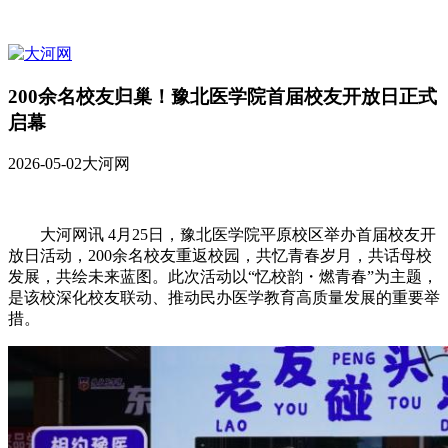
200余名校友归巢！豫北医学院首届校友开放日正式
启幕
2026-05-02
大河网
大河网讯 4月25日，豫北医学院平原校区举办首届校友开
放日活动，200余名校友重返校园，共忆青春岁月，共话母校
发展，共绘未来蓝图。此次活动以“忆校韵・燃青春”为主题，
是该校深化校友联动、推动民办医学教育高质量发展的重要举
措。