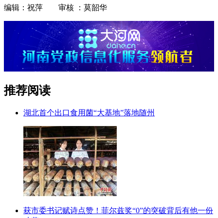
编辑：祝萍 审核 ：莫韶华
推荐阅读
湖北首个出口食用菌“大基地”落地随州
获市委书记赋诗点赞！菲尔兹奖“0”的突破背后有他一份