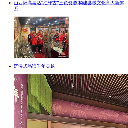
山西阳高盘活“红绿古”三色资源 构建县域文化育人新体
系
沉浸式品读千年吴越