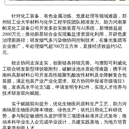
针对化工装备、有色金属冶炼、危废处理等领域难题，郑
州轻工业大学材料与化学工程学院团队精准发力。助力河南莱
帕克化工设备公司开发多款实验装置与AI系统，新增效益超
2000万元；推动新星轻合金实现氟盐渣资源化利用，开辟危废
治理新路径；研发烟气多污染物协同控制技术，在豫光集团等
企业推广，年处理烟气超700万立方米，直接经济效益约5亿
元。
校企协同走深走实，创新链条持续完善。与濮阳可利威化
工联合研发新型球状吸附剂，破解泳池水质处理难题；携手河
南科高新材料公司开发高性能聚乳酸改性材料及全降解复合包
装膜，满足包装产业产业化需求。双方协同申报省市级项目3
项，发表高水平论文5篇，申请发明专利2件，实现人才培养与
技术研发双向赋能。
实干赋能双向提升，优化生物医药原料生产工艺，助力河
南纳星生物医药降本增效、绿色生产；依托日用化工科研优
势，参与制定敏感性头皮护理等三项团体标准并正式发布；推
动本科毕业生入企完成毕业设计，共建实践基地，为地方培育
高素质创新人才。