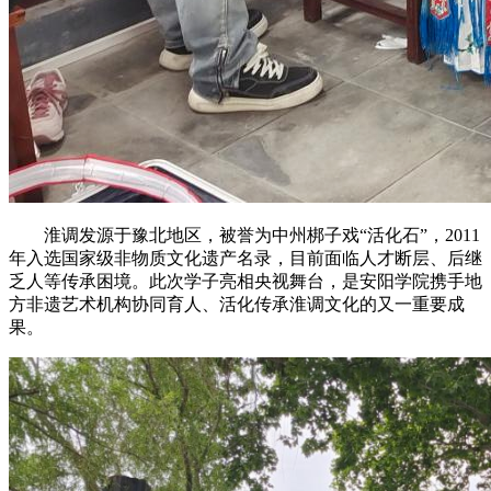
淮调发源于豫北地区，被誉为中州梆子戏“活化石”，2011
年入选国家级非物质文化遗产名录，目前面临人才断层、后继
乏人等传承困境。此次学子亮相央视舞台，是安阳学院携手地
方非遗艺术机构协同育人、活化传承淮调文化的又一重要成
果。