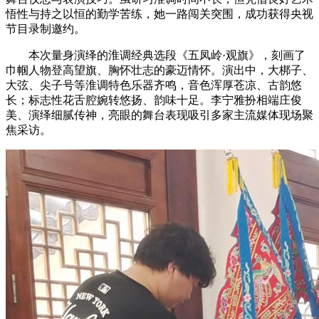
悟性与持之以恒的勤学苦练，她一路闯关突围，成功获得央视
节目录制邀约。
本次量身演绎的淮调经典选段《五凤岭·观旗》，刻画了
巾帼人物登高望旗、胸怀壮志的豪迈情怀。演出中，大梆子、
大弦、尖子号等淮调特色乐器齐鸣，音色浑厚苍凉、古韵悠
长；标志性花舌腔婉转悠扬、韵味十足。李宁雅扮相端庄俊
美、演绎细腻传神，亮眼的舞台表现吸引多家主流媒体现场聚
焦采访。