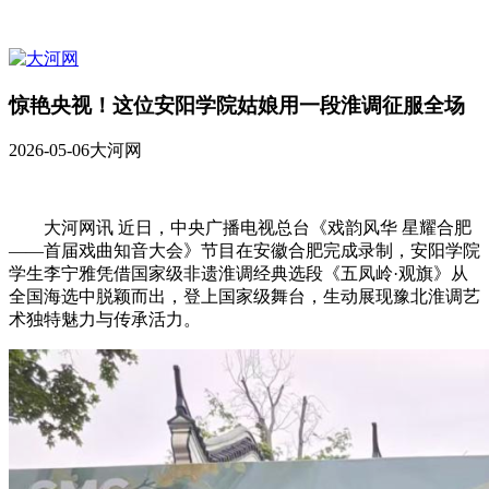
惊艳央视！这位安阳学院姑娘用一段淮调征服全场
2026-05-06
大河网
大河网讯 近日，中央广播电视总台《戏韵风华 星耀合肥
——首届戏曲知音大会》节目在安徽合肥完成录制，安阳学院
学生李宁雅凭借国家级非遗淮调经典选段《五凤岭·观旗》从
全国海选中脱颖而出，登上国家级舞台，生动展现豫北淮调艺
术独特魅力与传承活力。