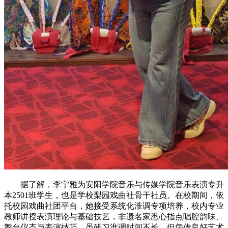
据了解，李宁雅为安阳学院音乐与传媒学院音乐表演专升
本2501班学生，也是学校梨园戏曲社骨干社员。在校期间，依
托校园戏曲社团平台，她接受系统化淮调专项培养，校内专业
教师讲授表演理论与基础技艺，非遗名家悉心指点唱腔韵味、
舞台仪态与表演技巧。虽研习淮调时间不长，但凭借良好艺术