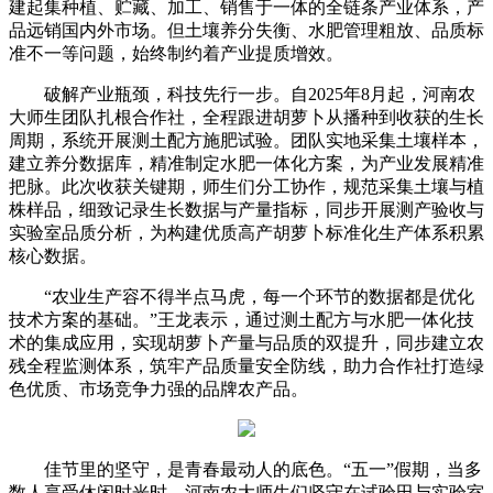
建起集种植、贮藏、加工、销售于一体的全链条产业体系，产
品远销国内外市场。但土壤养分失衡、水肥管理粗放、品质标
准不一等问题，始终制约着产业提质增效。
破解产业瓶颈，科技先行一步。自2025年8月起，河南农
大师生团队扎根合作社，全程跟进胡萝卜从播种到收获的生长
周期，系统开展测土配方施肥试验。团队实地采集土壤样本，
建立养分数据库，精准制定水肥一体化方案，为产业发展精准
把脉。此次收获关键期，师生们分工协作，规范采集土壤与植
株样品，细致记录生长数据与产量指标，同步开展测产验收与
实验室品质分析，为构建优质高产胡萝卜标准化生产体系积累
核心数据。
“农业生产容不得半点马虎，每一个环节的数据都是优化
技术方案的基础。”王龙表示，通过测土配方与水肥一体化技
术的集成应用，实现胡萝卜产量与品质的双提升，同步建立农
残全程监测体系，筑牢产品质量安全防线，助力合作社打造绿
色优质、市场竞争力强的品牌农产品。
佳节里的坚守，是青春最动人的底色。“五一”假期，当多
数人享受休闲时光时，河南农大师生们坚守在试验田与实验室