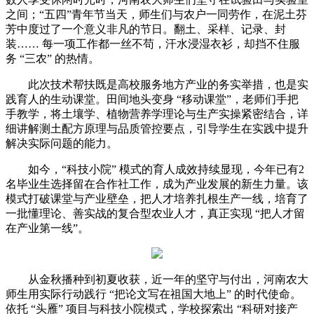
之间；“五四”青年节当天，师生们与农户一同劳作，在泥土芬
芳中度过了一个意义非凡的节日。翻土、采样、记录、封
装…… 每一项工作都一丝不苟，汗水浸湿衣衫，却挡不住服
务 “三农” 的热情。
此次技术帮扶既是高校服务地方产业的务实举措，也是实
践育人的生动课堂。田间地头变身 “移动课堂”，老师们手把
手教学，将土壤学、植物营养学理论与生产实操紧密结合，详
细讲解测土配方原理与品质管控要点，引导学生在实践中提升
解决实际问题的能力。
如今，“科技小院” 模式的育人成效持续显现，今年已有2
名毕业生选择留在合作社工作，成为产业发展的新生力量。该
模式打破课堂与产业壁垒，把人才培养扎根生产一线，培育了
一批懂理论、善实战的复合型农业人才，真正实现 “把人才留
在产业第一线”。
从金秋播种到初夏收获，近一年的坚守与付出，河南农大
师生用实际行动践行 “把论文写在祖国大地上” 的时代使命。
依托 “头雁” 项目与科技小院模式，学校探索出 “科研对接产