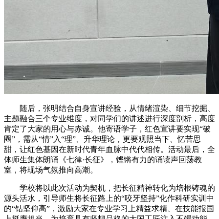
随后，张明结合自身宣讲经验，从情绪渲染、细节挖掘、
主题融合三个专业维度，对同学们的讲述进行深度剖析，高度
肯定了大家的用心与赤诚。他寄语学子，红色宣讲要实现“破
圈”，需从“情”入“理”、升华理论，更要观照当下、忆苦思
甜，让红色基因在新时代青年血脉中代代相传。活动最后，全
体师生集体朗诵《七律·长征》，铿锵有力的诵读声回荡教
室，将现场气氛推向高潮。
学校将以此次活动为契机，把长征精神转化为培根铸魂的
源头活水，引导师生将长征路上的“咬牙坚持”化作科研实训中
的“钻坚仰高”，激励大家在专业学习上精益求精、在技能报国
上挺膺担当，为培育具有坚韧品格的大国工匠注入不竭动能。