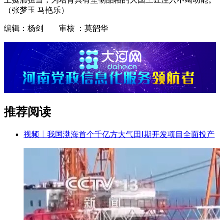
（张梦玉 马艳乐）
编辑：杨剑 审核 ：莫韶华
推荐阅读
视频丨我国渤海首个千亿方大气田Ⅰ期开发项目全面投产