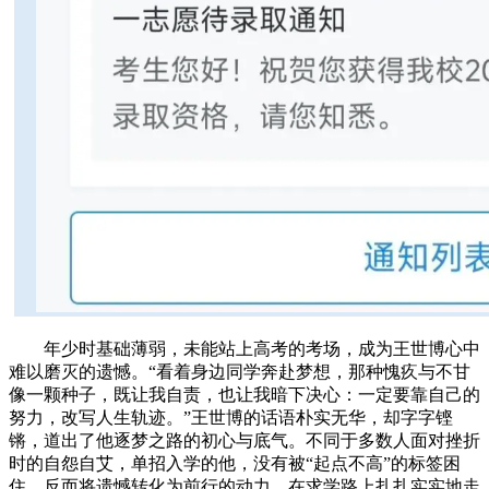
年少时基础薄弱，未能站上高考的考场，成为王世博心中
难以磨灭的遗憾。“看着身边同学奔赴梦想，那种愧疚与不甘
像一颗种子，既让我自责，也让我暗下决心：一定要靠自己的
努力，改写人生轨迹。”王世博的话语朴实无华，却字字铿
锵，道出了他逐梦之路的初心与底气。不同于多数人面对挫折
时的自怨自艾，单招入学的他，没有被“起点不高”的标签困
住，反而将遗憾转化为前行的动力，在求学路上扎扎实实地走