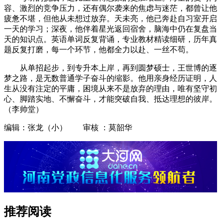
容、激烈的竞争压力，还有偶尔袭来的焦虑与迷茫，都曾让他
疲惫不堪，但他从未想过放弃。天未亮，他已奔赴自习室开启
一天的学习；深夜，他伴着星光返回宿舍，脑海中仍在复盘当
天的知识点。英语单词反复背诵，专业教材精读细研，历年真
题反复打磨，每一个环节，他都全力以赴、一丝不苟。
从单招起步，到专升本上岸，再到圆梦硕士，王世博的逐
梦之路，是无数普通学子奋斗的缩影。他用亲身经历证明，人
生从没有注定的平庸，困境从来不是放弃的理由，唯有坚守初
心、脚踏实地、不懈奋斗，才能突破自我、抵达理想的彼岸。
（李帅堂）
编辑：张龙（小） 审核 ：莫韶华
推荐阅读