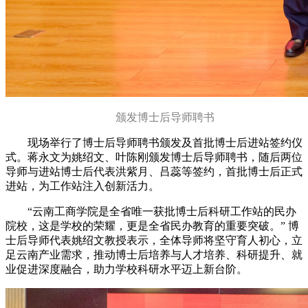
颁发博士后导师聘书
现场举行了博士后导师聘书颁发及首批博士后进站签约仪
式。蒋永文为姚绍文、叶陈刚颁发博士后导师聘书，随后两位
导师与进站博士后代表洪紫月、吕蕊等签约，首批博士后正式
进站，为工作站注入创新活力。
“云南工商学院是全省唯一获批博士后科研工作站的民办
院校，这是学校的荣耀，更是全省民办教育的重要突破。” 博
士后导师代表姚绍文教授表示，全体导师将坚守育人初心，立
足云南产业需求，推动博士后培养与人才培养、科研提升、就
业促进深度融合，助力学校科研水平迈上新台阶。