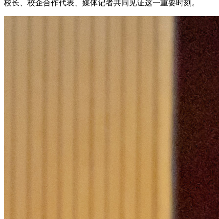
校长、校企合作代表、媒体记者共同见证这一重要时刻。