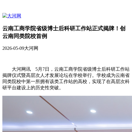
云南工商学院省级博士后科研工作站正式揭牌！创
云南同类院校首例
2026-05-09
大河网
大河网讯 5月7日，云南工商学院省级博士后科研工作站
揭牌仪式暨高层次人才发展论坛在学校举行。学校成为云南省
同类院校中第一所拥有该类工作站的高校，实现了在高层次科
研平台建设上的历史性突破。