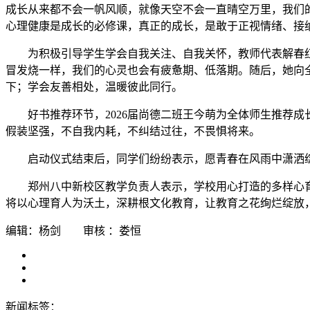
成长从来都不会一帆风顺，就像天空不会一直晴空万里，我们
心理健康是成长的必修课，真正的成长，是敢于正视情绪、接
为积极引导学生学会自我关注、自我关怀，教师代表解春
冒发烧一样，我们的心灵也会有疲惫期、低落期。随后，她向
下；学会友善相处，温暖彼此同行。
好书推荐环节，2026届尚德二班王今萌为全体师生推荐
假装坚强，不自我内耗，不纠结过往，不畏惧将来。
启动仪式结束后，同学们纷纷表示，愿青春在风雨中潇洒
郑州八中新校区教学负责人表示，学校用心打造的多样心
将以心理育人为沃土，深耕根文化教育，让教育之花绚烂绽放
编辑：杨剑 审核 ：娄恒
新闻标签：