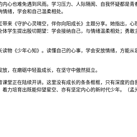
的内心也难免遇到风雨。学习压力、人际隔阂、自我怀疑都是青
纳情绪，学会和自己温柔相处。
红带来《守护心灵晴空，伴你向阳成长》主题分享。她指出，心
全体学生提出殷切期望：学会接纳自己，与情绪温柔相处；勇敢
成长读物《少年心知》。读懂自己的心事，学会安放情绪，方能
绽放，在磨砺中轻盈成长，在坚守中傲然挺立。
育课堂正在陆续开讲。这里没有成长的条条框框，只有深度的自
，着力培育出既能仰望星空、亦有坚定内心的新时代少年。（孟