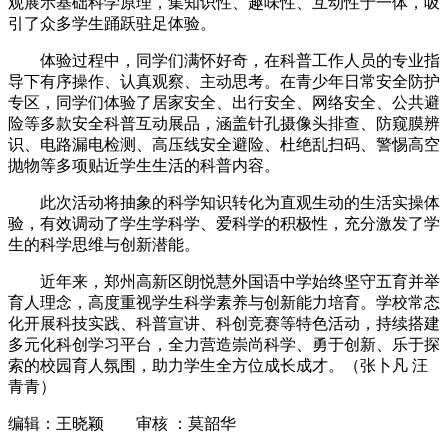
观展示基础科学原理，集知识性、趣味性、互动性于一体，吸
引了众多学生踊跃驻足体验。
体验过程中，同学们满怀好奇，在科普工作人员的专业指
导下有序操作、认真观察、主动思考。在青少年日常安全防护
专区，同学们体验了居家安全、出行安全、网络安全、公共避
险等多款安全科普互动展品，涵盖针孔摄像头排查、防窥膜辨
识、电路漏电检测、高压线安全避险、杜绝乱扫码、警惕高空
抛物等多项贴近学生生活的科普内容。
此次活动将抽象的科学知识转化为直观生动的生活实操体
验，有效调动了学生学科学、爱科学的积极性，充分激发了学
生的科学思维与创新潜能。
近年来，郑州高新区朗悦慧外国语中学始终坚守五育并举
育人理念，高度重视学生科学素养与创新能力培育。学校常态
化开展科技实践、科普宣讲、科创竞赛等特色活动，持续搭建
多元化科创学习平台，全力营造崇尚科学、勇于创新、乐于探
索的校园育人氛围，助力学生全方位成长成才。（张卜凡 汪
青青）
编辑：王晓颖 审核 ：莫韶华