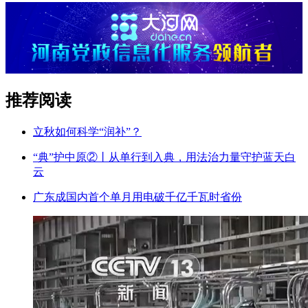
推荐阅读
立秋如何科学“润补”？
“典”护中原②‌丨从单行到入典，用法治力量守护蓝天白
云
广东成国内首个单月用电破千亿千瓦时省份