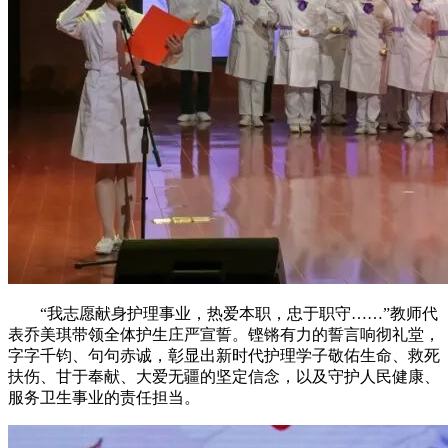
“我志愿献身护理事业，热爱本职，忠于职守……”教师代
表乔美琪带领全体护生庄严宣誓。铿锵有力的誓言响彻礼堂，
字字千钧、句句赤诚，彰显出新时代护理学子敬佑生命、救死
扶伤、甘于奉献、大爱无疆的坚定信念，以及守护人民健康、
服务卫生事业的责任担当。