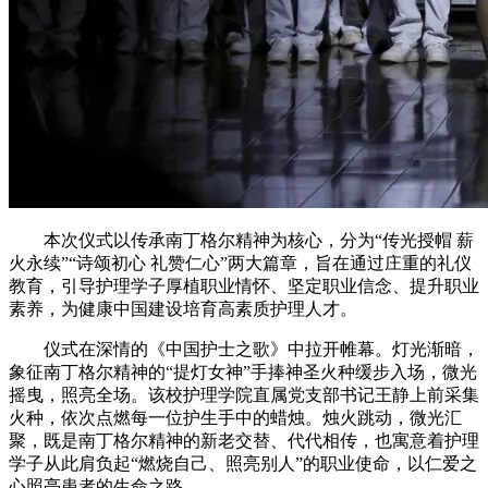
本次仪式以传承南丁格尔精神为核心，分为“传光授帽 薪
火永续”“诗颂初心 礼赞仁心”两大篇章，旨在通过庄重的礼仪
教育，引导护理学子厚植职业情怀、坚定职业信念、提升职业
素养，为健康中国建设培育高素质护理人才。
仪式在深情的《中国护士之歌》中拉开帷幕。灯光渐暗，
象征南丁格尔精神的“提灯女神”手捧神圣火种缓步入场，微光
摇曳，照亮全场。该校护理学院直属党支部书记王静上前采集
火种，依次点燃每一位护生手中的蜡烛。烛火跳动，微光汇
聚，既是南丁格尔精神的新老交替、代代相传，也寓意着护理
学子从此肩负起“燃烧自己、照亮别人”的职业使命，以仁爱之
心照亮患者的生命之路。