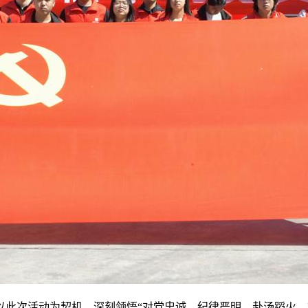
此次活动为契机，深刻领悟“对党忠诚、纪律严明、赴汤蹈火、