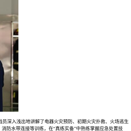
战员深入浅出地讲解了电器火灾预防、初期火灾扑救、火场逃生
消防水带连接等训练，在“真练实备”中熟练掌握应急处置技