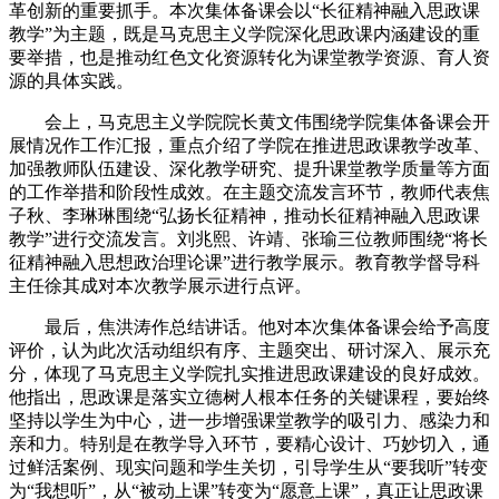
革创新的重要抓手。本次集体备课会以“长征精神融入思政课
教学”为主题，既是马克思主义学院深化思政课内涵建设的重
要举措，也是推动红色文化资源转化为课堂教学资源、育人资
源的具体实践。
会上，马克思主义学院院长黄文伟围绕学院集体备课会开
展情况作工作汇报，重点介绍了学院在推进思政课教学改革、
加强教师队伍建设、深化教学研究、提升课堂教学质量等方面
的工作举措和阶段性成效。在主题交流发言环节，教师代表焦
子秋、李琳琳围绕“弘扬长征精神，推动长征精神融入思政课
教学”进行交流发言。刘兆熙、许靖、张瑜三位教师围绕“将长
征精神融入思想政治理论课”进行教学展示。教育教学督导科
主任徐其成对本次教学展示进行点评。
最后，焦洪涛作总结讲话。他对本次集体备课会给予高度
评价，认为此次活动组织有序、主题突出、研讨深入、展示充
分，体现了马克思主义学院扎实推进思政课建设的良好成效。
他指出，思政课是落实立德树人根本任务的关键课程，要始终
坚持以学生为中心，进一步增强课堂教学的吸引力、感染力和
亲和力。特别是在教学导入环节，要精心设计、巧妙切入，通
过鲜活案例、现实问题和学生关切，引导学生从“要我听”转变
为“我想听”，从“被动上课”转变为“愿意上课”，真正让思政课