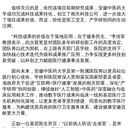
值得关注的是，依托该项目前期研究成果，安徽中医药大
学成功完成科技成果转化，创立了相关科技公司，进一步放大
了项目成果价值。而这，恰恰是医工交叉、产学研协同的生动
注脚。
“科技成果的价值在于落地应用，在于服务民生。”李传富
教授表示，此次获奖是对团队多年科研创新工作的高度肯定。
团队将以此为契机，在上级有关部门及学校、医院的支持下，
加快核心技术迭代升级和成果推广应用，力争实现更多科技创
新突破，以科创之力赋能医疗健康事业发展。
面向未来，安徽中医药大学及第一附属医院将以更高站位
践行初心使命。学校和医院将深入贯彻落实国家部委及省委、
省政府关于促进“互联网+医疗健康”发展的相关部署，深化“产
学研用”协同创新，继续做好“人工智能+中医药”深度融合与临
床应用相关工作，推动数字医疗成果向临床一线和基层医疗卫
生机构转化落地，让更多患者享受到便捷、同质化的数字医疗
服务，为构建优质高效的医疗卫生服务体系、建设健康安徽贡
献更大力量。
正如一位基层医生所言：“以前病人听说‘去省里’，是奔