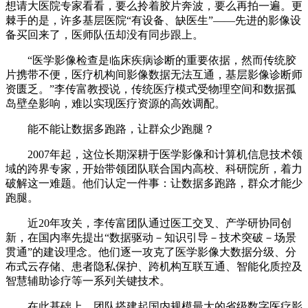
想请大医院专家看看，要么拎着胶片奔波，要么再拍一遍。更
棘手的是，许多基层医院“有设备、缺医生”——先进的影像设
备买回来了，医师队伍却没有同步跟上。
“医学影像检查是临床疾病诊断的重要依据，然而传统胶
片携带不便，医疗机构间影像数据无法互通，基层影像诊断师
资匮乏。”李传富教授说，传统医疗模式受物理空间和数据孤
岛壁垒影响，难以实现医疗资源的高效调配。
能不能让数据多跑路，让群众少跑腿？
2007年起，这位长期深耕于医学影像和计算机信息技术领
域的跨界专家，开始带领团队联合国内高校、科研院所，着力
破解这一难题。他们认定一件事：让数据多跑路，群众才能少
跑腿。
近20年攻关，李传富团队通过医工交叉、产学研协同创
新，在国内率先提出“数据驱动－知识引导－技术突破－场景
贯通”的建设理念。他们逐一攻克了医学影像大数据分级、分
布式云存储、患者隐私保护、跨机构互联互通、智能化质控及
智慧辅助诊疗等一系列关键技术。
在此基础上，团队搭建起国内规模最大的省级数字医疗影