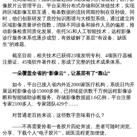
像胶片云管理平台。平台采用分布式存储和区块链技术，实现
跨区域影像互联互通，每条数据的流转周期控制在亚秒级。同
时，他们创新研发了质控知识图谱与大模型系统，通过建立跨
区域影像质量评价指数，消除不同设备和操作人员的偏差，推
动影像检查同质化发展。依托5G和人工智能技术，远程影像
诊疗服务体系也逐步成型，有效破解了基层“有设备、缺医
生”的难题。
截至目前，相关技术已获得23项发明专利、4项医疗器械
注册证、45项软件著作权，形成了完整的技术成果体系。
一朵覆盖全省的“影像云”，让基层有了“靠山”
如今，平台已接入省内外近2000家医疗机构，系统日均开
展远程影像会诊15000多例，已持续提供数千万例远程影像诊
断和智能辅助诊断服务。存储影像数据超1.6亿例，平台注册
专家2100多人、专家团队429个……
对普通老百姓来说，这些数字意味着什么？
——不再需要拎着一沓胶片四处奔波。患者可随时浏览、
分享、下载个人“电子胶片”，就医流程更加便捷。