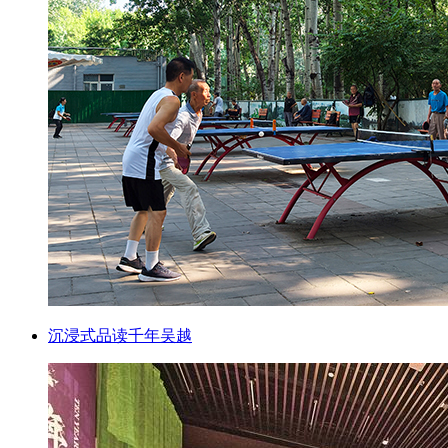
沉浸式品读千年吴越