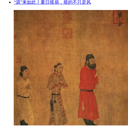
“源”来如此丨夏日摇扇，摇的不只是风