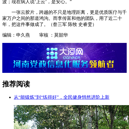
波；现在病人说‘上云’，是安心。”
一张云胶片，跨越的不只是地理距离，更是优质医疗与千
家万户之间的那道鸿沟。而李传富和他的团队，用了近二十
年，把这件事做成了。（昝三军 陈牧 史睿雯）
编辑：申久燕 审核 ：莫韶华
推荐阅读
从“能锻炼”到“练得好”，全民健身悄然进阶上新