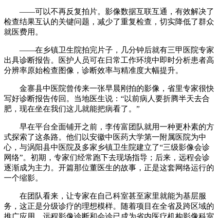
——可以不再反复拍片。影像数据互联互通，有效解决了
检查结果互认的关键问题，减少了重复检查，切实降低了群众
就医费用。
——在乡镇卫生院拍完片子，几分钟后就有三甲医院专家
出具诊断报告。医护人员可在日常工作环境中即时分析患者高
分辨率原始检查图像，诊断效率与精准度大幅提升。
金寨县中医院曾传来一张早晨刚拍的影像，省里专家很快
写好诊断报告传回。当地医生说：“以前病人要折腾半天去合
肥，现在坐在我们这儿就能把病看了。”
早在平台全面铺开之前，李传富团队就用一种更朴素的方
式探索了这条路。他们以安徽中医药大学第一附属医院为中
心，与涡阳县中医院及多家乡镇卫生院建立了“三级影像会诊
网络”。初期，专家们经常跑下去现场指导；后来，远程会诊
逐渐成为主力。开篇那位董医生的故事，正是这套网络运行的
一个缩影。
在团队看来，让专家在自己科室甚至家里就能为基层服
务，这正是分级诊疗的理想模样。随着项目在全省及跨区域的
推广应用，远程影像诊断和会诊已成为省内医疗机构影像科室