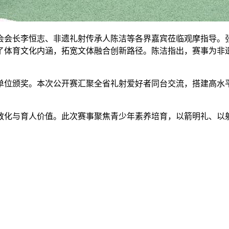
会会长李恒志、非遗礼射传承人陈洁等各界嘉宾莅临观摩指导。
了体育文化内涵，拓宽文体融合创新路径。陈洁指出，赛事为非
单位颁奖。本次公开赛汇聚全省礼射爱好者同台交流，搭建高水
教化与育人价值。此次赛事聚焦青少年素养培育，以箭明礼、以