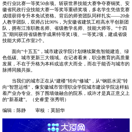
类行业比赛一等奖50余项。斩获世界技能大赛争夺赛铜奖、安
徽省民政行业技能大赛一等奖等重磅奖项，多名学生凭借竞赛
成绩获得专升本免试资格。背后的师资团队同样扎实——20余
人教学团队，双师占比90%，为安徽省建筑工程高水平创新团
队，拥有江淮职教名师、省级教学名师、技能大师等。“十四
五”期间获得省级教学成果特等奖1项、一等奖2项，建成省级
技能大师工作室2个。
面向“十五五”，城市建设学院计划继续聚焦智能建造、绿
色低碳、城市更新三大领域。在记者看来，职业教育的高质量
发展，不在于升格为本科或追求大而全，而在于能否与城市的
脉搏同频共振。
当我们的城市正在从“建楼”转向“修城”，从“钢筋水泥”转
向“智慧运维”，像安徽城市管理职业学院城市建设学院这样贴
着产业办专业、拆了围墙做融合的院系，或许才是真正意义上
的“新基建”。（史睿雯 张秀明）
编辑：陈静 审核 ：莫韶华