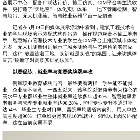
合展示中心，配备广联达计价、施工仿真、CIM平台等主流软
件，更打造了“天地空”一体化实训体系——地下管廊检测、智
慧塔吊、无人机测绘、智慧物业运维平台一应俱全。
记者在5月19日的媒体展示活动中看到，建筑工程技术专
业的学生现场演示装配式构件吊装，操作规范丝毫不输工地老
手；智慧城市管理技术专业的学生在CIM平台上推演城市体检
方案；无人机测量组则展示了城乡测绘与生态巡检的实景应
用。这种“教室连着工地、实训就是实战”的氛围，让来访媒体
直言“刷新了对高职实训的认知”。
以赛促练，就业率与竞赛奖牌双丰收
衡量职业教育成功与否，最终要看两样：学生能不能就
业，企业满不满意。十四五以来，该学院以健康养老为核心的
高水平专业群毕业生整体就业率连续多年超95%，智慧健康养
老服务与管理专业就业率达98.28%，护理专业专升本通过率
达54%，毕业生专业对口率、留皖率均居省内前列。用人单位
满意度超96%，订单班更是实现100%就业、98%以上岗位匹配
率。这在当前实属不易。