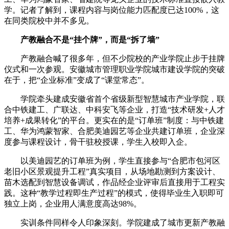
学。记者了解到，课程内容与岗位能力匹配度已达100%，这
在同类院校中并不多见。
产教融合不是“挂个牌”，而是“拆了墙”
产教融合喊了很多年，但不少院校的产业学院止步于挂牌
仪式和一次参观。安徽城市管理职业学院城市建设学院的突破
在于，把“企业标准”变成了“课堂常态”。
学院牵头建成安徽省首个省级新型智慧城市产业学院，联
合中铁建工、广联达、中科安飞等企业，打造“技术研发+人才
培养+成果转化”的平台。更实在的是“订单班”制度：与中铁建
工、华为鸿蒙智家、合肥美迪园艺等企业共建订单班，企业深
度参与课程设计，骨干驻校授课，学生入校即入企。
以美迪园艺的订单班为例，学生直接参与“合肥市包河区
老旧小区景观提升工程”真实项目，从场地勘测到方案设计、
苗木选配到智慧设备调试，作品经企业评审后直接用于工程实
践。这种“教学过程即生产过程”的模式，使得毕业生入职即可
独立上岗，企业用人满意度高达98%。
实训条件同样令人印象深刻。学院建成了城市更新产教融