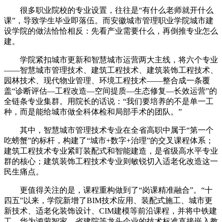
很多职业院校的专业设置，往往是“有什么老师就开什么
课”，导致学生毕业即落伍。而安徽城市管理职业学院城市建
设学院的做法恰恰相反：先看产业需要什么，再倒推专业怎么
建。
学院紧扣城市更新和智慧城市运营两大主线，将六个专业
——智慧城市管理技术、建筑工程技术、建筑装饰工程技术、
园林技术、现代物业管理、环境工程技术——整合成一条覆
盖“诊断评估—工程改造—空间提质—生态修复—长效运营”的
全链条专业集群。用院长的话说：“我们要培养的不是单一工
种，而是能给城市做全科体检和局部手术的团队。”
其中，智慧城市管理技术专业在全省高职中属于“第一个
吃螃蟹”的标杆，构建了“城市+数字+治理”的交叉课程体系；
建筑工程技术专业紧盯装配式和智能建造，是省级高水平专业
群的核心；建筑装饰工程技术专业则敏锐切入适老化改造这一
民生痛点。
更值得关注的是，课程重构做到了“岗课精准融合”。“十
四五”以来，学院新增了BIM技术应用、装配式施工、城市更
新技术、适老化装饰设计、CIM建模等前沿课程，并将中铁建
工、华为鸿蒙智家、省建院等龙头企业的技术标准直接嵌入教