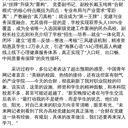
从“挂牌”升级为“重构”。 党委副书记、副校长戴玉纯将“合财
模式”的核心特点概括为四点：专业布局与产业需求“零距
离”；产教融合“真刀真枪”；就业成为“第一王牌”；党建与业
务深度融合。尤其值得一提的是，学校实现双带头人100%全
覆盖，成为全省唯一入选国家级党建工作案例的民办高校。副
校长桂立志则补充介绍了学校“招生—培养—就业”一体化育人
闭环：建立“巡查—反馈—整改—考核”三风建设机制，精准资
助惠及学生1.2万余人次，引进“海豚心语”AI心理机器人构建
线上线下心理健康服务体系，真正实现了“入口旺、出口畅、
中间质量有保障”的良性循环。
采访过程中，多位记者表达了超出预期的感受。中国青年
网记者直言：“美丽的校园、热情的接待，还有这些富有朝气
的产业学院——今天的合财，彻底刷新了我对职业院校的印
象。说实话，这里的设施、师资和学生的精神面貌，和本科院
校差不多，甚至可能还超越了。”新安晚报记者在与学生交流
后表示：“最打动我的不是硬件，而是学生的状态。他们自
信、阳光，对自己未来的职业方向非常清晰，眼里有光。”未
来网记者则看到了民办高校党建如何真正落地：“合财在党建
这一块有经验、有规划，具体的改革做法，我们还要再来深入
学习。”