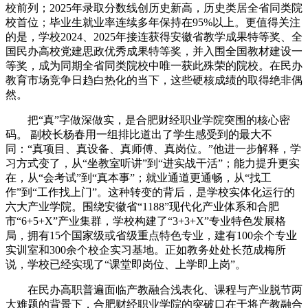
校前列；2025年录取分数线创历史新高，历史类居全省同类院
校首位；毕业生就业率连续多年保持在95%以上。更值得关注
的是，学校2024、2025年接连获得安徽省教学成果特等奖、全
国民办高校党建思政优秀成果特等奖，并入围全国教材建设一
等奖，成为同期全省同类院校中唯一获此殊荣的院校。在民办
教育市场竞争日趋白热化的当下，这些硬核成绩的取得绝非偶
然。
把“真”字做深做实，是合肥财经职业学院突围的核心密
码。 副校长杨春用一组排比道出了学生感受到的最大不
同：“真项目、真设备、真师傅、真岗位。”他进一步解释，学
习方式变了，从“坐教室听讲”到“进实战干活”；能力提升更实
在，从“会考试”到“真本事”；就业通道更通畅，从“找工
作”到“工作找上门”。这种转变的背后，是学校实体化运行的
六大产业学院。围绕安徽省“1188”现代化产业体系和合肥
市“6+5+X”产业集群，学校构建了“3+3+X”专业特色发展格
局，拥有15个国家级或省级重点特色专业，建有100余个专业
实训室和300余个校企实习基地。正如教务处处长范成梅所
说，学校已经实现了“课堂即岗位、上学即上岗”。
在民办高职普遍面临产教融合浅表化、课程与产业脱节两
大难题的背景下，合肥财经职业学院的突破口在于将产教融合