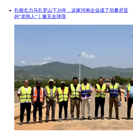
扎根乞力马扎罗山下26年，这家河南企业成了坦桑尼亚
的”老熟人”丨豫见全球⑨