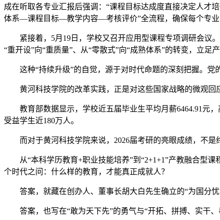
成在听取各专业汇报后强调：“课程目标达成度直接决定人才培
体系—课程目标—教学内容—考核评价”全流程，确保每个专业、
紧接着，5月19日，学校又召开应用型课程专项调研会
“重开设”向“重质量”、从“零散式”向“成熟体系”的转变，
这种“持续升级”的自觉，源于对时代命题的深刻把握。党
黄河科技学院的改革实践，正是对这些国家战略的微观回
教育部数据显示，学校近五届毕业生平均月薪6464.91
受益学生近180万人。
而对于黄河科技学院来说，2026届考研的亮眼成绩，不
从“本科学历教育+职业技能培养”到“2+1+1”产教融
个时代之问：什么样的教育，才能真正成就人？
答案，就藏在创办人、董事长胡大白先生确立的“为国分忧
答案，也写在“敢为天下先”的勇气与“开拓、拼搏、实干、