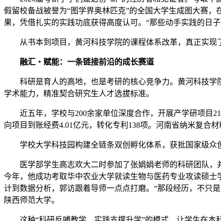
假留校备战被誉为“图学界奥林匹克”的全国大学生成图大赛
果，凭借扎实的实践功底获得高度认可。“那些动手实践的日子
从书本到项目，黄河科技学院的课程体系改革，真正实现
融汇・赋能：一条链接前沿的成长赛道
科研是育人的高地，也是考研的核心竞争力。黄河科技学
学术能力，精准契合研究生人才选拔标准。
近五年，学校与200余家单位深度合作，开展产学研项目21
向项目到账经费4.01亿元，转化专利138项。河南省纳米复
学校大学科技园构建全链条双创孵化体系，获批国家级众
医学部学生高志欢大二时参加了张娟娟老师的科研团队，
今年，他成功考取华中农业大学就读生物与医药专业攻读硕士学
计到数据分析，郭访跟着导师一点点打磨。“那段经历，不只是
陕西师范大学。
这种“科研反哺教学、实践支撑升学”的模式，让学生在