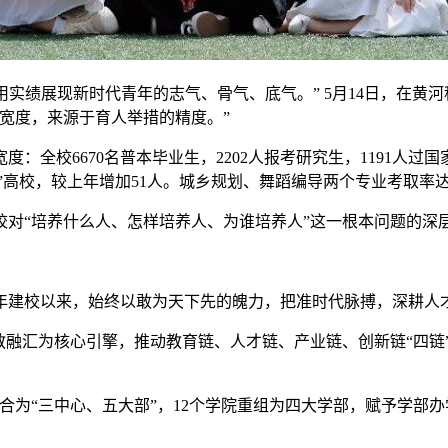
用实绩展现新时代青年的志气、骨气、底气。” 5月14日，在黄河
宽度，来源于育人举措的精度。”
：全校6670名普本毕业生，2202人报考研究生，1191人过国
“双一流”高校，较上年增加51人。城乡规划、舞蹈编导两个专业考取率
对“培养什么人、怎样培养人、为谁培养人”这一根本问题的深
4年建校以来，始终以敢为天下先的魄力，把准时代脉搏，深耕人
、科教融汇为核心引擎，推动教育链、人才链、产业链、创新链“四
。
门整合为“三中心、五大部”，12个学院重组为四大学部，赋予学
。