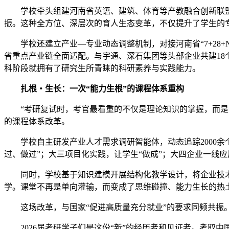
学校牵头组建河南省英语、建筑、体育等产教融合创新联盟
振。这种全方位、深层次的育人生态变革，不仅提升了学生的
学校还建立产业—专业动态调整机制，对接河南省“7+28
省重点产业链全面适配。与宇通、深石集团等头部企业共建18个
科阶段就拥有了研究生所青睐的科研素养与实践能力。
扎根・生长：一次“能力生根”的课程体系重构
“考研复试时，考官最看重的不仅是理论知识的掌握，而
的课程体系改革。
学校自主研发产业人才需求调研智能体，动态追踪2000余
过、做过”；大三项目化实践，让学生“做成”；大四企业一线应
同时，学校基于知识建模开展结构化教学设计，将企业技术标
学。课堂不再是单向灌输，而变成了思维碰撞、能力生长的热
这场改革，与国家“促进高质量充分就业”的要求同频共振
2026届考研学子们是这份“新”的经历者和见证者。考