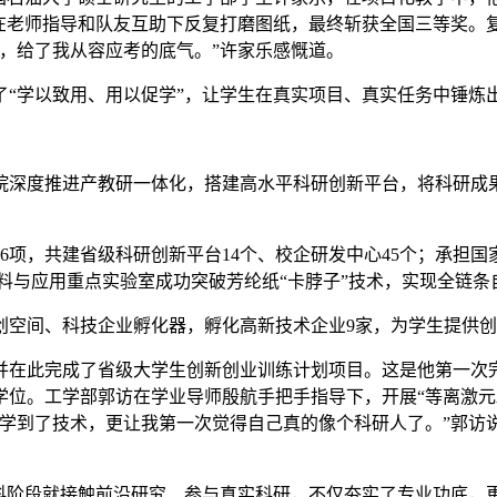
，在老师指导和队友互助下反复打磨图纸，最终斩获全国三等奖。
，给了我从容应考的底气。”许家乐感慨道。
了“学以致用、用以促学”，让学生在真实项目、真实任务中锤炼
院深度推进产教研一体化，搭建高水平科研创新平台，将科研成
6项，共建省级科研创新平台14个、校企研发中心45个；承担国家
合材料与应用重点实验室成功突破芳纶纸“卡脖子”技术，实现全链
创空间、科技企业孵化器，孵化高新技术企业9家，为学生提供
并在此完成了省级大学生创新创业训练计划项目。这是他第一次
位。工学部郭访在学业导师殷航手把手指导下，开展“等离激元
学到了技术，更让我第一次觉得自己真的像个科研人了。”郭访说
本科阶段就接触前沿研究、参与真实科研，不仅夯实了专业功底，