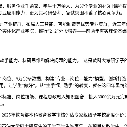
，服务企业千余家、学生十万余人，为57个专业的445门课程提
专业应用能力，更为其考研备考、复试突围积蓄了核心竞争力。
+N”产业链群，布局人工智能、智能制造等优势专业集群，近三
实体化产业学院，推行“2+2”分段培养——前两年夯实理论基
是动手能力、科研思维和解决问题的能力。”这是黄科大考研学子
个岗位、5万余条数据，构建“专业—岗位—能力”模型，创新打造“
用，让学生“做好”。从“生手”到“熟手”的转变，就在这四年里悄
准、岗位技能、课程思政融入知识图谱，投入3000余万元完成
土。
。2025年教育部本科教育教学审核评估专家组给予学校高度评价
取中国石油大学硕士研究生的工学部学生许家乐，在项目化教学中