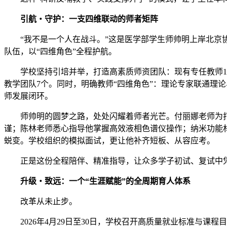
引航・守护：一支四维联动的师者矩阵
“我不是一个人在战斗。”这是医学部学生师帅明上岸北
队伍，以“四维角色”全程护航。
学校坚持引培并举，打造高素质师资团队：现有专任教师191
教学团队7个。同时，明确教师“四维角色”：理论专家联通理
师发展闭环。
师帅明的圆梦之路，处处闪耀着师者光芒。付丽娜老师为
谨；陈林老师悉心指导他掌握高效液相色谱仪操作；纳米功能
蜕变。学校组织的模拟面试，更让他补齐短板、从容应考。
正是这份全程陪伴、精准指导，让众多学子初试、复试中
升级・致远：一个“生涯赋能”的全周期育人体系
改革从未止步。
2026年4月29日至30日，学校召开高质量就业标准与