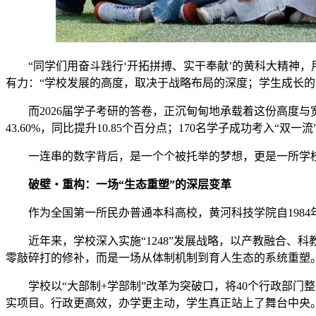
“同学们用奋斗践行‘开拓拼搏、实干奉献’的黄科大精神，
有力：“学校发展的高度，取决于战略布局的深度；学生成长的
而2026届学子考研的答卷，正沉甸甸地承载着这份高度与宽度
43.60%，同比提升10.85个百分点；170名学子成功考入
一连串的数字背后，是一个个被托举的梦想，更是一所学校
破壁・重构：一场“生态重塑”的深层变革
作为全国第一所民办普通本科高校，黄河科技学院自198
近年来，学校深入实施“1248”发展战略，以产教融合
零敲碎打的修补，而是一场从体制机制到育人生态的系统重塑
学校以“大部制+学部制”改革为突破口，将40个行政部
实项目。行政更高效，办学更主动，学生真正站上了舞台中央