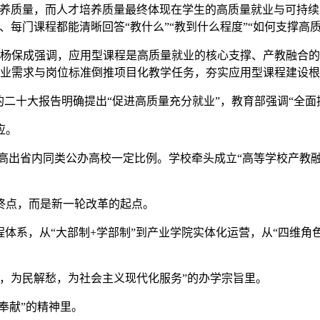
养质量，而人才培养质量最终体现在学生的高质量就业与可持续
每门课程都能清晰回答“教什么”“教到什么程度”“如何支撑高质
议。杨保成强调，应用型课程是高质量就业的核心支撑、产教融合
立足产业需求与岗位标准倒推项目化教学任务，夯实应用型课程建设
的二十大报告明确提出“促进高质量充分就业”，教育部强调“全面
应。
元，高出省内同类公办高校一定比例。学校牵头成立“高等学校产教融
是终点，而是新一轮改革的起点。
合型课程体系，从“大部制+学部制”到产业学院实体化运营，从“四
，为民解愁，为社会主义现代化服务”的办学宗旨里。
奉献”的精神里。