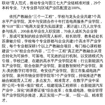
联动”育人范式，推动专业与晋江七大产业链精准对接，29个
本科专业、7大专业群与区域产业匹配度达100%。
依托产教融合“三个一工程”，学校与龙头企业共建7个高
水平产业学院。其中与安踏合作十年打造电商服务产业学院，
将“618”“双11”电商大促变为实战课堂，累计超1.1万人次学生
参与练兵，200余名毕业生入职安踏，70余人成长为企业骨
干，形成可复制的校企协同育人标杆。校长助理、教务处处长
苏康敏介绍，学校每个专业群都与企业共建1个高水平产业学
院，每个专业都深耕1个以上产教融合项目，每门核心课程都
建设“1+N”校企合作内容，“三个一工程”真正把产教融合从理
念转化为可操作、可落地、可见效的运行机制。以安踏模式为
引领，学校已建、在建的高水平产业学院还有：行云新能源汽
车产业学院、联合创新产业学院、新道数智财经产业学院、泉
大-美的数字灯塔学院、奇安信产业学院、晋江市集成电路产
业学院、泉州市物业管理学院等7个产业学院，持续推进产教
融合赋能育人工程，多点发力、精准育才。在数字产业中采
用“公司+专班+项目”模式，组建现场工程师班；在新能源汽车
产业中，深化“岗课赛证项”综合改革；在集成电路、物业管理
等产业学院同步推进，真正实现一产一策、一院一品、精准育
才。