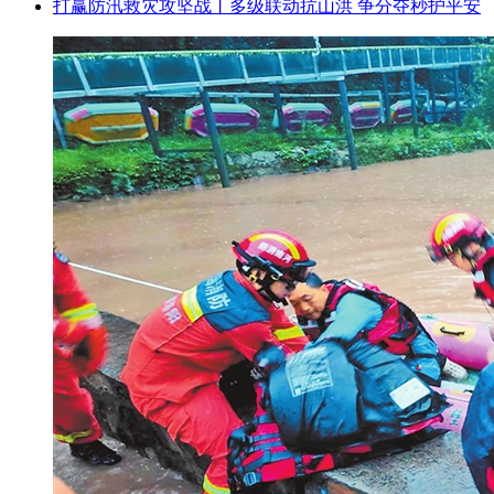
打赢防汛救灾攻坚战丨多级联动抗山洪 争分夺秒护平安