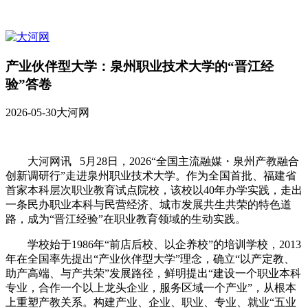
产业伙伴型大学：泉州职业技术大学的“晋江经
验”答卷
2026-05-30
大河网
大河网讯 5月28日，2026“全国主流融媒・泉州产教融合
创新调研行”走进泉州职业技术大学。作为全国首批、福建省
首家本科层次职业教育试点院校，该校以40年办学实践，走出
一条民办职业本科与民营经济、城市发展共生共荣的特色道
路，成为“晋江经验”在职业教育领域的生动实践。
学校始于1986年“前店后校、以企养校”的培训学校，2013
年在全国率先提出“产业伙伴型大学”理念，确立“以产定教、
助产高端、与产共荣”发展路径，鲜明提出“建设一个职业本科
专业，合作一个以上龙头企业，服务区域一个产业”，从根本
上重塑产教关系。构建产业、企业、职业、专业、就业“五业