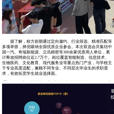
据了解，校方前期通过定向邀约、行业筛选、精准匹配等
多项举措，择优吸纳全国优质企业参会。本次双选会共集结中
国一汽、奇瑞新能源、立讯精密等300余家优质用人单位，累
计释放招聘岗位近2.7万个。岗位覆盖智能制造、信息技术、
生物医药、文化教育、现代服务业等重点热门产业，与学校主
干专业高度适配，兼顾不同专业、不同层次毕业生的求职需
求，有效拓宽学生就业选择面。