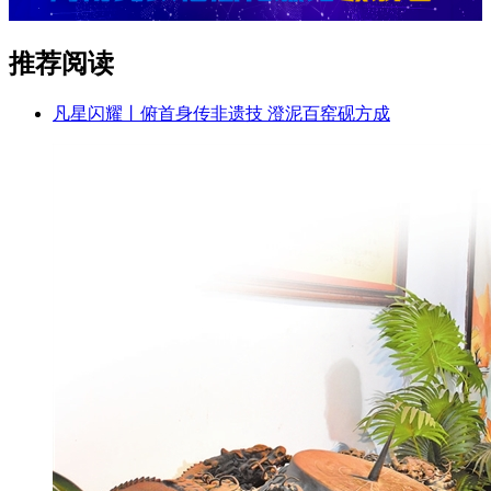
推荐阅读
凡星闪耀丨俯首身传非遗技 澄泥百窑砚方成