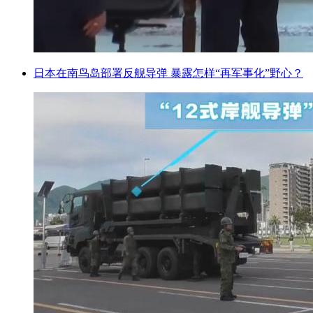
日本在南鸟岛部署反舰导弹 暴露怎样“再军事化”野心？