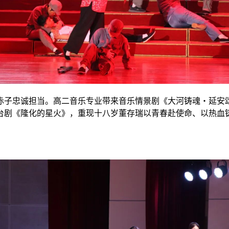
赤子忠诚担当。高二音乐专业带来音乐情景剧《大河铸魂・延安
台剧《隆化的星火》，重现十八岁董存瑞以青春赴使命、以热血