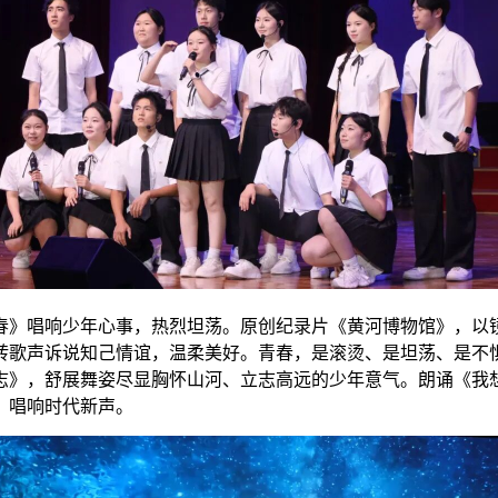
春》唱响少年心事，热烈坦荡。原创纪录片《黄河博物馆》，以
转歌声诉说知己情谊，温柔美好。青春，是滚烫、是坦荡、是不
志》，舒展舞姿尽显胸怀山河、立志高远的少年意气。朗诵《我想
，唱响时代新声。