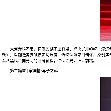
大河奔腾不息，铸就民族不屈脊梁；烽火岁月峥嵘，淬炼
谣》，以翩跹舞姿触摸黄河温度，诉说深沉家国情怀。原创舞
温从黑暗走向光明的壮阔征程，信仰之光，照亮前路。
第二篇章 | 家国情·赤子之心