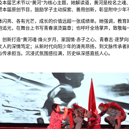
及本届艺术节以“黄河”为核心主题，她解读道，黄河是校名之魂
赞本届原创节目，鼓励学子主动探索、善用创新，彰显附中少年
体闪亮、各有光芒，成长的价值远超一张成绩单。她强调，教育
抱追光，在舞台上书写青春滚烫篇章；也呼吁全场掌声，致敬每
创新打造“黄河魂·烽火岁月、家国情·赤子之心、青春志·逐梦向
文人的深情笃定；从新时代向阳少年的清亮昂扬，到文脉传承者
与传承担当。沉浸式氛围感拉满，历史纵深感直抵人心。