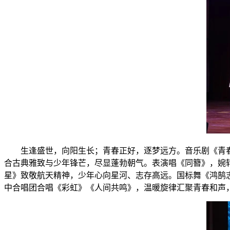
生逢盛世，向阳生长；青春正好，逐梦远方。音乐剧《青
合古典雅致与少年锋芒，尽显蓬勃朝气。表演唱《同簪》，婉
星》致敬航天精神，少年心向星河、志存高远。国标舞《鸿鹄
中合唱团合唱《彩虹》《人间共鸣》，温暖旋律汇聚青春和声