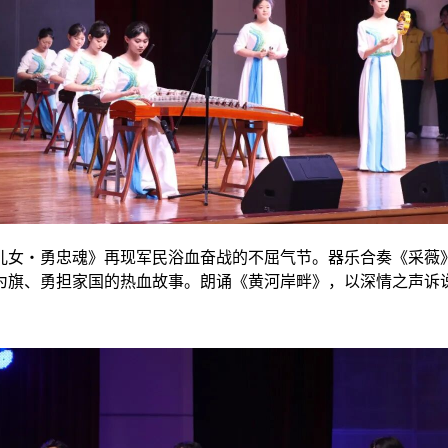
儿女・勇忠魂》再现军民浴血奋战的不屈气节。器乐合奏《采薇
为旗、勇担家国的热血故事。朗诵《黄河岸畔》，以深情之声诉