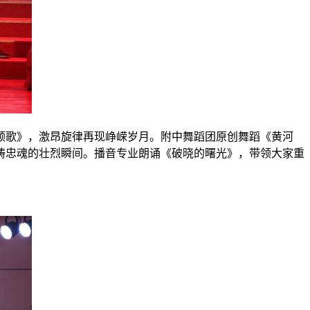
颂歌》，激昂旋律再现峥嵘岁月。附中舞蹈团原创舞蹈《黄河
铸忠魂的壮烈瞬间。播音专业朗诵《破晓的曙光》，带领大家重