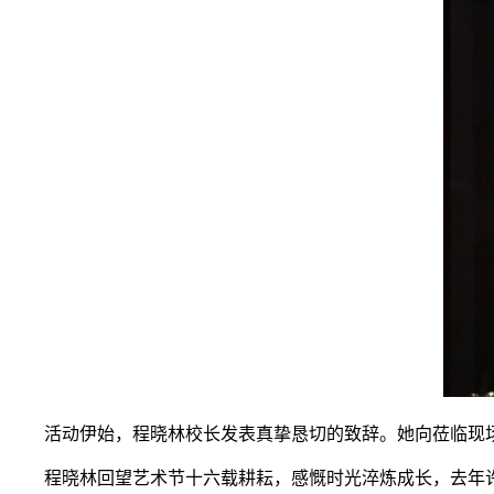
活动伊始，程晓林校长发表真挚恳切的致辞。她向莅临现
程晓林回望艺术节十六载耕耘，感慨时光淬炼成长，去年