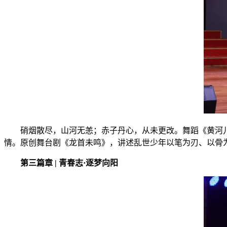
硝烟散尽，山河无恙；赤子丹心，从未更改。舞蹈《黄河
情。原创舞台剧《龙首未鸣》，讲述乱世少年以笔为刃、以骨
第三篇章 | 青春志·逐梦向阳