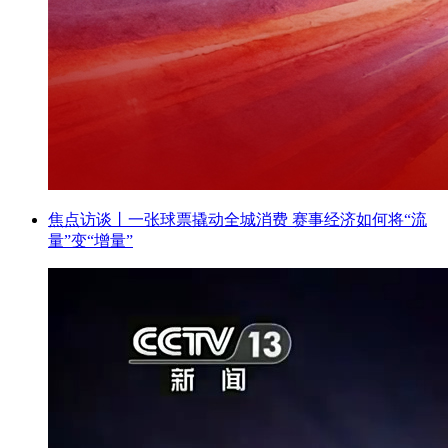
焦点访谈丨一张球票撬动全城消费 赛事经济如何将“流
量”变“增量”