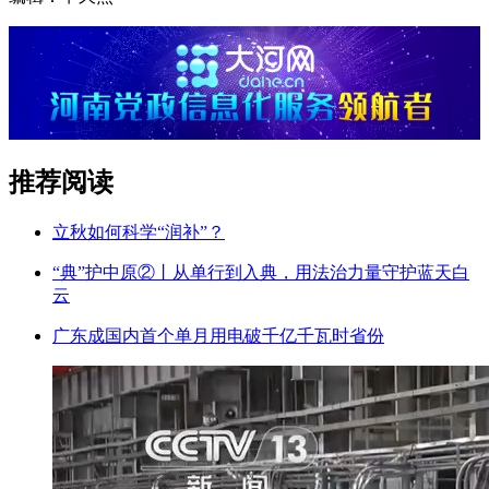
推荐阅读
立秋如何科学“润补”？
“典”护中原②‌丨从单行到入典，用法治力量守护蓝天白
云
广东成国内首个单月用电破千亿千瓦时省份