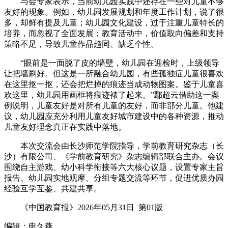
与会专家表示，当前幼儿园实践中还存在一些对儿童不够
友好的现象。例如，幼儿园发展规划和年度工作计划，说了很
多，却鲜有提及儿童；幼儿园文化建设，过于注重儿童特长的
培养，而忽视了全面发展；教育活动中，价值取向偏差和支持
策略不足，导致儿童作品趋同、缺乏个性。
“眼前是一面脱了皮的墙壁，幼儿园在迎检时，上级领导
让把墙刷好。但这是一所融合幼儿园，有些孤独症儿童很喜欢
在这里抠一抠，还会把烂掉的痕迹当成动物图案。鉴于儿童喜
欢这里，幼儿园用画框将痕迹裱了起来。”鄢超云借助这一案
例说明，儿童友好是对所有儿童的友好，而非部分儿童。他建
议，幼儿园应充分利用儿童友好城市建设中的各种资源，推动
儿童友好理念真正在实践中落地。
本次交流会由长沙师范学院指导，学前教育研究杂志（长
沙）有限公司、《学前教育研究》杂志编辑部联合主办。会议
围绕自主游戏、幼小科学衔接等六大核心议题，设置专家主旨
报告、幼儿园实地观摩、分组专题交流等环节，促进优质办园
经验互学互鉴、共建共享。
《中国教育报》2026年05月31日 第01版
编辑：申久燕