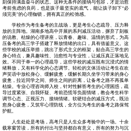
刻保持满血奋斗的状态。这种无条件的接纳与包容，才是治愈
考前焦虑的良药，也是孩子最坚实的底气，能让孩子卸下“必
须完美”的心理枷锁，拥有真正的松弛感。
学校作为考生备考的主战场，更是考生心态疏导、压力释
放的主阵地。湖南多地高中开展的系列减压活动，摒弃了刻板
的说教、枯燥的心理讲座，以青春、趣味、温情的形式，为高
压备考的高三学子搭建了释放情绪的出口，具有借鉴意义。这
些学校的减压举措，跳出了形式主义的框架，贴合高三学生的
身心特点，兼具趣味性、治愈性与专业性，让减压真正落地见
效。不同于单一的心理疏导，这些学校的减压既有沉浸式的情
绪释放，又有科学化的心态调节。轻松的文体活动让考生在欢
声笑语中放松身心、缓解疲惫，缓解长期久坐学习带来的身心
疲惫，拉近同学之间、师生之间的距离，让备考之路不再孤单
枯燥。专业心理咨询师入校，针对性解答考生的心理困惑，疏
导过度紧张、自我怀疑、考前恐慌等负面情绪，教会考生科学
调节心态、正视压力、接纳情绪。软硬结合的减压方式，既治
愈身心疲惫，又筑牢心理防线，全方位为考生的备考之路保驾
护航。
人生处处是考场，高考只是人生众多考验中的一场。十余
载寒窗苦读，所有的付出与坚持都自有意义，所有的努力与沉