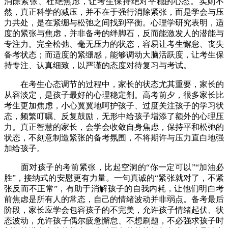
消除紧张、杜绝焦虑，让考生保持绝对平稳的心态。实则不
然，真正科学的减压，并不在于强行消除紧张，而是学会与压
力共处，是在紧绷与松弛之间找到平衡。心理学研究表明，适
度的紧张与焦虑，并非备考的绊脚石，反而能激发人的潜能与
专注力。完全松弛、毫无压力的状态，容易让考生懈怠、丧失
备考状态；而适度的紧绷感，能够调动大脑活跃度，让考生保
持专注、认真细致，以严谨的态度对待复习与考试。
在考生心态调节的过程中，家长的状态尤其重要，家长的
从容淡定，是孩子最好的心理稳定剂。高考前夕，很多家长比
考生更加焦虑，小心翼翼地呵护孩子、过度关注孩子的学习状
态，频繁叮嘱、反复鼓励，无形中给孩子增添了额外的心理压
力。真正智慧的家长，会学会收敛自身焦虑，保持平和松弛的
状态，不刻意制造紧张的备考氛围，不将期许与压力直白地强
加给孩子。
面对孩子的考前紧张，比起空洞的“你一定可以”“加油必
胜”，接纳式的安慰更有力量。一句真诚的“紧张就对了，不紧
张反而不正常”，有助于消解孩子的自我内耗，让他们明白考
前焦虑是所有人的常态，自己的情绪波动并非弱点。备考最后
阶段，家长应学会包容孩子的不完美，允许孩子情绪起伏、状
态波动，允许孩子偶尔疲惫懈怠、不想刷题，不必强求孩子时