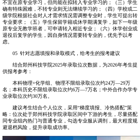
不宜在原专业学习，但尚能在拟转入专业学习的；（三）学生
确有特殊困难，不转专业则无法继续学习的；（四）学校或二
级学院根据社会对人才需求情况需调整专业时，学生可提出转
专业要求；（五）学生保留学籍或休学期满复学，如下一年级
原专业无教学班者，可申请转入相近专业；（六）休学创业或
退役后复学的学生，因自身情况需要转专业的，优先予以考
虑。
05 针对志愿填报和录取模式，给考生的报考建议
结合郑州科技学院2025年录取位次数据，为2026年考生提
供报考参考：
本科物理+化学组、物理不限组录取位次约24万—29万
名；本科历史不限组录取位次约6万—7万名；中外合作办学专
业录取位次约30万名。
建议考生结合个人位次，采用“梯度填报、冷热搭配”策
略：位次处于郑州科技学院录取区间中下游的考生，尽量搭配
同专业组内热门与普通专业，勾选专业服从调剂，最大程度规
避退档风险，提升录取成功率。