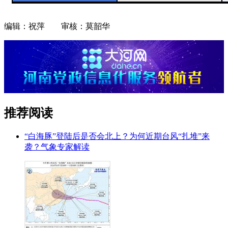
编辑：祝萍 审核：莫韶华
推荐阅读
“白海豚”登陆后是否会北上？为何近期台风“扎堆”来
袭？气象专家解读