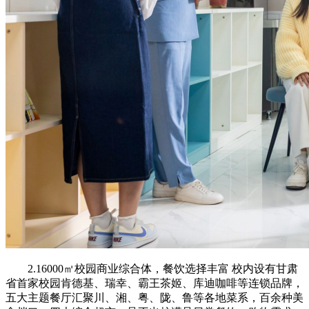
2.16000㎡校园商业综合体，餐饮选择丰富 校内设有甘肃
省首家校园肯德基、瑞幸、霸王茶姬、库迪咖啡等连锁品牌，
五大主题餐厅汇聚川、湘、粤、陇、鲁等各地菜系，百余种美