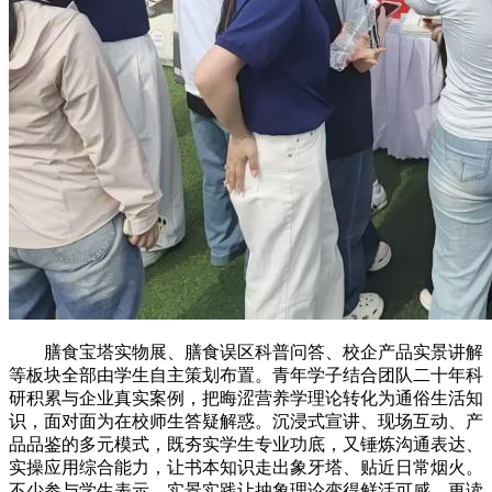
膳食宝塔实物展、膳食误区科普问答、校企产品实景讲解
等板块全部由学生自主策划布置。青年学子结合团队二十年科
研积累与企业真实案例，把晦涩营养学理论转化为通俗生活知
识，面对面为在校师生答疑解惑。沉浸式宣讲、现场互动、产
品品鉴的多元模式，既夯实学生专业功底，又锤炼沟通表达、
实操应用综合能力，让书本知识走出象牙塔、贴近日常烟火。
不少参与学生表示，实景实践让抽象理论变得鲜活可感，更读