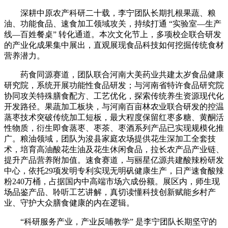
深耕中原农产科研二十载，李宁团队长期扎根果蔬、粮
油、功能食品、速食加工领域攻关，持续打通 “实验室—生产
线—百姓餐桌” 转化通道。本次文化节上，多项校企联合研发
的产业化成果集中展出，直观展现食品科技如何挖掘传统食材
营养潜力。
药食同源赛道，团队联合河南大美药业共建太岁食品健康
研究院，系统开展功能性食品研发；与河南省特许食品研究院
协同攻关特殊膳食配方、工艺优化，探索传统养生资源现代化
开发路径。果蔬加工板块，与河南百亩林农业联合研发的控温
蒸枣技术突破传统加工短板，最大程度保留红枣多糖、黄酮活
性物质，衍生即食蒸枣、枣茶、枣酒系列产品已实现规模化推
广。粮油领域，团队为浚县家庭农场提供花生深加工全套技
术，培育高油酸花生油及花生休闲食品，拉长农产品产业链、
提升产品营养附加值。速食赛道，与丽星亿源共建酸辣粉研发
中心，依托29项发明专利实现无明矾健康生产，日产速食酸辣
粉240万桶，占据国内中高端市场六成份额。展区内，师生现
场品鉴产品、聆听工艺讲解，真切读懂科技创新赋能乡村产
业、守护大众膳食健康的内在逻辑。
“科研服务产业，产业反哺教学” 是李宁团队长期坚守的