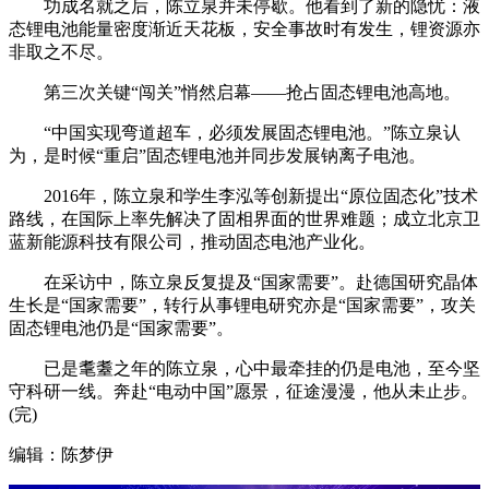
功成名就之后，陈立泉并未停歇。他看到了新的隐忧：液
态锂电池能量密度渐近天花板，安全事故时有发生，锂资源亦
非取之不尽。
第三次关键“闯关”悄然启幕——抢占固态锂电池高地。
“中国实现弯道超车，必须发展固态锂电池。”陈立泉认
为，是时候“重启”固态锂电池并同步发展钠离子电池。
2016年，陈立泉和学生李泓等创新提出“原位固态化”技术
路线，在国际上率先解决了固相界面的世界难题；成立北京卫
蓝新能源科技有限公司，推动固态电池产业化。
在采访中，陈立泉反复提及“国家需要”。赴德国研究晶体
生长是“国家需要”，转行从事锂电研究亦是“国家需要”，攻关
固态锂电池仍是“国家需要”。
已是耄耋之年的陈立泉，心中最牵挂的仍是电池，至今坚
守科研一线。奔赴“电动中国”愿景，征途漫漫，他从未止步。
(完)
编辑：陈梦伊