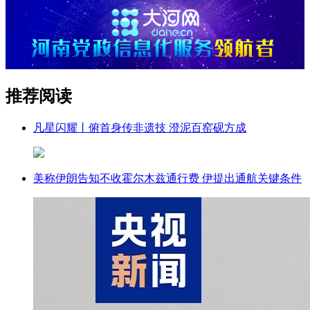
推荐阅读
凡星闪耀丨俯首身传非遗技 澄泥百窑砚方成
美称伊朗告知不收霍尔木兹通行费 伊提出通航关键条件