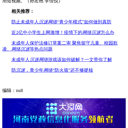
用短视频。（孙宏艳 李佳悦）
相关推荐：
防止未成年人
沉迷
网络
“青少年模式”如何做到真防
近2亿中小学生上网激增！疫情下的
网络
沉迷
怎么办
未成年人保护法修订草案二审 聚焦留守儿童、校园欺
凌、
网络
沉迷
等热点问题
未成年人
沉迷
网络
游戏该如何破解？一文带你了解
防
沉迷
，青少年
网络
“防火墙”还不够硬核
编辑：null