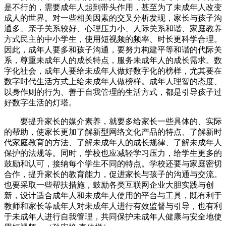
是不行的，需要成年人起到带头作用，甚至为了未成年人改变
成人的世界。对一些相关因素的交叉分析发现，家长与孩子沟
通多、亲子关系较好、心理压力小、人际关系和谐、家庭教养
方式民主的中小学生，使用短视频的频率、时长更科学合理。
因此，成年人要多和孩子沟通，要努力构建平等和谐的代际关
系，尊重未成年人的成长特点，服务未成年人的成长需求。数
字化社会，成年人要给未成年人做好数字化的榜样，尤其要在
数字时代生活方式上给未成年人做榜样。成年人理智的态度、
以身作则的行为、善于自我管理的生活方式，都是引导孩子过
好数字生活的灯塔。
要提升家长的媒介素养，就要多给家长一些具体的、实际
的帮助，使家长更加了解新型网络文化产品的特点、了解新时
代家庭教育的方法、了解未成年人的成长规律、了解未成年人
保护的法规等。同时，学校也应减轻学习压力，给学生更多的
鼓励和认可，接纳每个学生不同的特点。学校还要与家庭密切
合作，提升家长的教育能力，促进家长与孩子的沟通与交流。
也要采取一些帮扶措施，鼓励各类互联网企业大胆实践与创
新，设计适合成年人和未成年人使用的平台与工具，既有利于
教师和家长等成年人对未成年人进行有效监督与引导，也有利
于未成年人进行自我管理，共同保护未成年人健康与安全地使