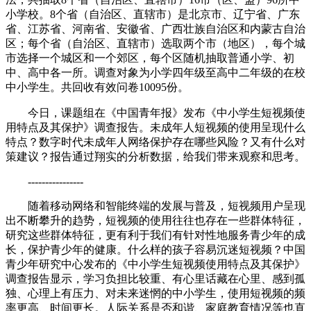
小学校。8个省（自治区、直辖市）是北京市、辽宁省、广东
省、江苏省、河南省、安徽省、广西壮族自治区和内蒙古自治
区；每个省（自治区、直辖市）选取两个市（地区），每个城
市选择一个城区和一个郊区，每个区随机抽取普通小学、初
中、高中各一所。调查对象为小学四年级至高中二年级的在校
中小学生。共回收有效问卷10095份。
今日，课题组在《中国青年报》发布《中小学生短视频使
用特点及其保护》调查报告。未成年人短视频的使用呈现什么
特点？数字时代未成年人网络保护存在哪些风险？又有什么对
策建议？报告通过翔实的分析数据，给我们带来观察和思考。
----------------
随着移动网络和智能终端的发展与普及，短视频用户呈现
出不断攀升的趋势，短视频的使用往往也存在一些群体特征，
研究这些群体特征，更有利于我们有针对性地服务青少年的成
长，保护青少年的健康。什么样的孩子容易沉迷短视频？中国
青少年研究中心发布的《中小学生短视频使用特点及其保护》
调查报告显示，学习负担比较重、有心里话藏在心里、感到孤
独、心理上有压力、对未来迷惘的中小学生，使用短视频的频
率更高、时间更长。人际关系是否和谐、家庭教育情况等也直