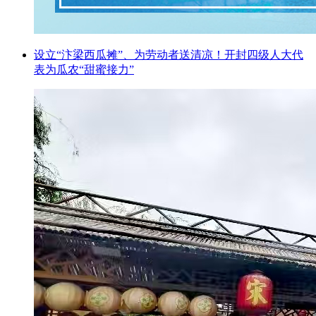
设立“汴梁西瓜摊”、为劳动者送清凉！开封四级人大代
表为瓜农“甜蜜接力”