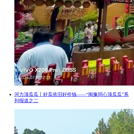
河力顶瓜瓜丨好瓜依旧好价钱——“闽豫同心顶瓜瓜”系
列报道之二