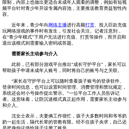
限制，内容上也做出更适合未成年人观看的调整，例如有短视
频平台针对青少年开设专属内容池，主要推送教育类益智性内
容。
近年来，青少年向
网络主播
进行高额
打赏
、投入巨款充值
玩网络游戏的事件时有发生，引发社会关注。记者注意到，
在“青少年模式”下用户无法进行充值、打赏等操作，而开启和
退出该模式则需要输入密码或答题。
需要家长主动参与介入
此前，已有部分游戏平台推出“成长守护平台”，家长可以
帮助孩子申请未成年人账号，同时将自己的账号与之关联。
“家长在守护平台上可以随时查看孩子账号的登录软件、
登录时间信息，也可以设置时间管理、消费管理和禁玩规定，
系统还会对小号操作提出警示。”一位平台工作人员告诉记
者。这意味着，让防沉迷模式真正起作用，需要家长主动参与
和介入。
沈女士表示，夫妻俩工作很忙，孩子大多数时间和爷爷奶
奶一起生活，隔代长辈的管教有限。经不住孩子央求，自己还
是把身份证借给孩子注册了账号。