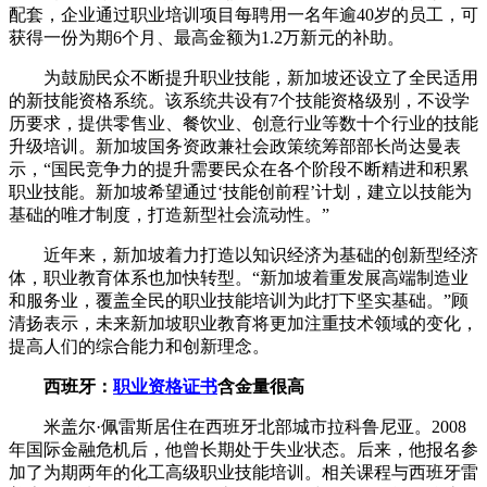
配套，企业通过职业培训项目每聘用一名年逾40岁的员工，可
获得一份为期6个月、最高金额为1.2万新元的补助。
为鼓励民众不断提升职业技能，新加坡还设立了全民适用
的新技能资格系统。该系统共设有7个技能资格级别，不设学
历要求，提供零售业、餐饮业、创意行业等数十个行业的技能
升级培训。新加坡国务资政兼社会政策统筹部部长尚达曼表
示，“国民竞争力的提升需要民众在各个阶段不断精进和积累
职业技能。新加坡希望通过‘技能创前程’计划，建立以技能为
基础的唯才制度，打造新型社会流动性。”
近年来，新加坡着力打造以知识经济为基础的创新型经济
体，职业教育体系也加快转型。“新加坡着重发展高端制造业
和服务业，覆盖全民的职业技能培训为此打下坚实基础。”顾
清扬表示，未来新加坡职业教育将更加注重技术领域的变化，
提高人们的综合能力和创新理念。
西班牙：
职业资格证书
含金量很高
米盖尔·佩雷斯居住在西班牙北部城市拉科鲁尼亚。2008
年国际金融危机后，他曾长期处于失业状态。后来，他报名参
加了为期两年的化工高级职业技能培训。相关课程与西班牙雷