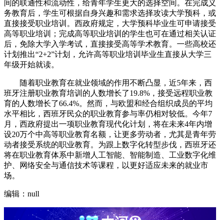
间的联通性和流动性，给青年学生更大的选择空间。在完成义
务教育后，学生可根据自身兴趣和需求选择攻读大学预科，或
直接接受职业培训。西政府规定，大学预科毕业生可申请接受
高等职业培训；完成高等职业培训的学生也可在通过相关认证
后，免除大学入学考试，直接接受高等学术教育。一些高校还
计划推出“2+2”计划，允许高等职业培训毕业生直接从大学三
年级开始就读。
随着职业教育在就业领域的作用不断凸显，近5年来，西
班牙注册职业教育培训的人数增长了19.8%，接受远程职业教
育的人数增长了66.4%。然而，与欧盟和经合组织成员的平均
水平相比，西班牙民众的职业教育参与率仍相对较低。今年7
月，西政府提出一项职业教育现代化计划，将在未来4年内增
设20万个中高等职业教育名额，让更多劳动者，尤其是青年劳
动者接受系统的职业教育。为跟上数字化转型步伐，西班牙还
将在职业教育体系中新增人工智能、智能制造、工业数字化维
护、网络安全与通信技术等课程，以更好适应未来的就业市
场。
编辑：null