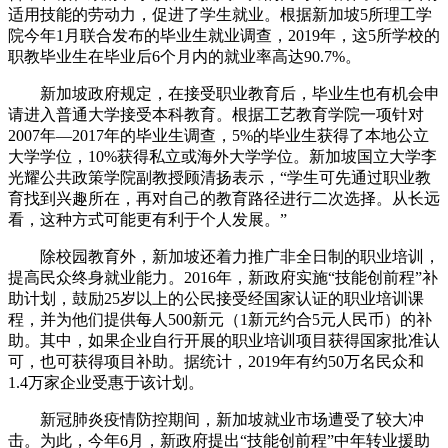
适用技能的劳动力，促进了学生就业。根据新加坡5所理工学
院今年1月联合发布的毕业生就业调查，2019年，这5所学校的
职教毕业生在毕业后6个月内的就业率高达90.7%。
新加坡政府规定，在接受职业教育后，毕业生也有机会申
请进入普通大学接受本科教育。根据工艺教育学院一项针对
2007年—2017年的毕业生调查，5%的毕业生获得了本地公立
大学学位，10%获得私立或海外大学学位。新加坡国立大学李
光耀公共政策学院副教授顾清扬表示，“学生可先通过职业教
育找到兴趣所在，再对自己的教育路径进行二次选择。从长远
看，这种方式可能更有利于个人发展。”
除校园教育外，新加坡还着力推广非全日制的职业培训，
提高民众终身就业能力。2016年，新政府实施“技能创前程”补
助计划，鼓励25岁以上的公民接受经国家认证的职业培训课
程，并为他们提供每人500新元（1新元约合5元人民币）的补
助。其中，如果企业自行开展的职业培训项目获得国家批准认
可，也可获得项目补助。据统计，2019年有约50万名民众和
1.4万家企业受惠于该计划。
新冠肺炎疫情防控期间，新加坡就业市场遭受了较大冲
击。为此，今年6月，新政府提出“技能创前程”中年转业援助