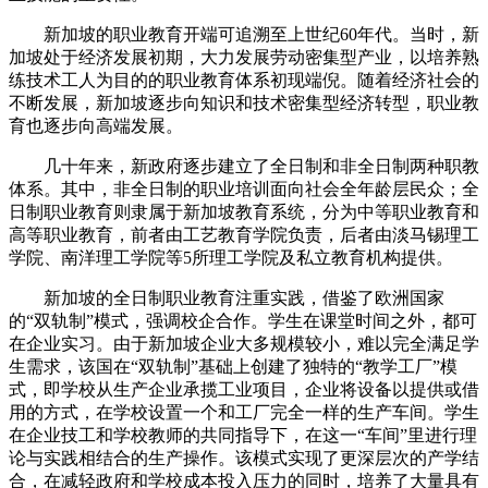
新加坡的职业教育开端可追溯至上世纪60年代。当时，新
加坡处于经济发展初期，大力发展劳动密集型产业，以培养熟
练技术工人为目的的职业教育体系初现端倪。随着经济社会的
不断发展，新加坡逐步向知识和技术密集型经济转型，职业教
育也逐步向高端发展。
几十年来，新政府逐步建立了全日制和非全日制两种职教
体系。其中，非全日制的职业培训面向社会全年龄层民众；全
日制职业教育则隶属于新加坡教育系统，分为中等职业教育和
高等职业教育，前者由工艺教育学院负责，后者由淡马锡理工
学院、南洋理工学院等5所理工学院及私立教育机构提供。
新加坡的全日制职业教育注重实践，借鉴了欧洲国家
的“双轨制”模式，强调校企合作。学生在课堂时间之外，都可
在企业实习。由于新加坡企业大多规模较小，难以完全满足学
生需求，该国在“双轨制”基础上创建了独特的“教学工厂”模
式，即学校从生产企业承揽工业项目，企业将设备以提供或借
用的方式，在学校设置一个和工厂完全一样的生产车间。学生
在企业技工和学校教师的共同指导下，在这一“车间”里进行理
论与实践相结合的生产操作。该模式实现了更深层次的产学结
合，在减轻政府和学校成本投入压力的同时，培养了大量具有