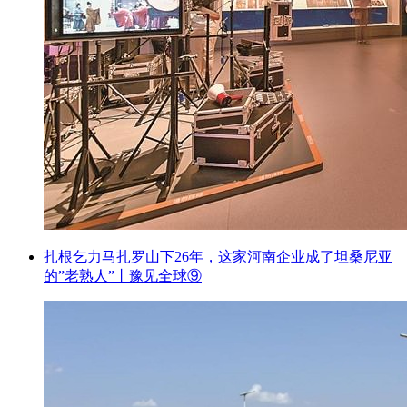
扎根乞力马扎罗山下26年，这家河南企业成了坦桑尼亚
的”老熟人”丨豫见全球⑨