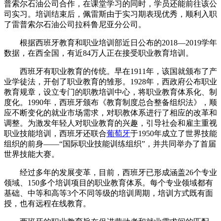
普索尔石油公司合作，在课堂学习的同时，学员还能前往该公
司实习。培训结束后，佩雷斯由于实习期表现优秀，顺利入职
了雷普索尔石油公司拉科鲁尼亚分公司。
根据西班牙教育和职业培训部近日公布的2018—2019学年
数据，在西全国，有近84万人正在接受职业教育培训。
西班牙有职业教育的传统。早在1911年，该国就颁布了产
业学徒法，开创了职业教育的雏形。1928年，西政府公布职业
教育规章，设立专门的职教培训中心，将职业教育体系化、制
度化。1990年，西班牙颁布《教育制度总合整备组织法》，顺
应不断变化的就业市场需求，对职教体系进行了相应的改革和
调整。为激发年轻人对职业教育的兴趣，引导社会和雇主重视
职业技能培训，西班牙还联合
葡萄牙
于1950年成立了世界技能
组织的前身——“国际职业技能训练组织”，并共同举办了首届
世界技能大赛。
经过多年的发展变革，目前，西班牙已形成涵盖26个专业
领域、150多个培训项目的职业教育体系。每个专业领域都有
基础、中等和高等3个不同等级的培训周期，培训方式既有面
授，也有远程在线教育。