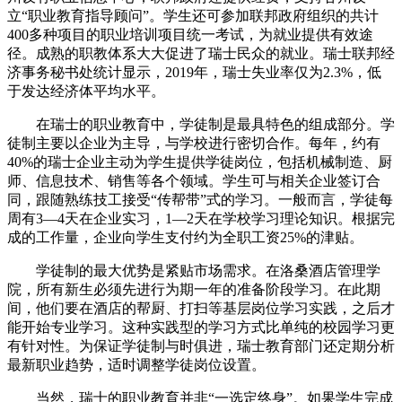
立“职业教育指导顾问”。学生还可参加联邦政府组织的共计
400多种项目的职业培训项目统一考试，为就业提供有效途
径。成熟的职教体系大大促进了瑞士民众的就业。瑞士联邦经
济事务秘书处统计显示，2019年，瑞士失业率仅为2.3%，低
于发达经济体平均水平。
在瑞士的职业教育中，学徒制是最具特色的组成部分。学
徒制主要以企业为主导，与学校进行密切合作。每年，约有
40%的瑞士企业主动为学生提供学徒岗位，包括机械制造、厨
师、信息技术、销售等各个领域。学生可与相关企业签订合
同，跟随熟练技工接受“传帮带”式的学习。一般而言，学徒每
周有3—4天在企业实习，1—2天在学校学习理论知识。根据完
成的工作量，企业向学生支付约为全职工资25%的津贴。
学徒制的最大优势是紧贴市场需求。在洛桑酒店管理学
院，所有新生必须先进行为期一年的准备阶段学习。在此期
间，他们要在酒店的帮厨、打扫等基层岗位学习实践，之后才
能开始专业学习。这种实践型的学习方式比单纯的校园学习更
有针对性。为保证学徒制与时俱进，瑞士教育部门还定期分析
最新职业趋势，适时调整学徒岗位设置。
当然，瑞士的职业教育并非“一选定终身”。如果学生完成