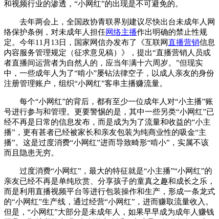
和视频行业的渗透，“小网红”的出现是不可避免的。
去年两会上，全国政协青联界别建议尽快出台未成年人网
络保护条例，对未成年人担任
网络主播
作出明确的禁止性规
定。今年11月13日，国家网信办发布了《互联网
直播营销
信息
内容服务管理规定（征求意见稿）》，提出“直播营销人员或
者直播间运营者为自然人的，应当年满十六周岁。”但现实
中，一些成年人为了“啃小”屡钻法律空子，以成人亲友的身份
注册管理账户，组织“小网红”客串主播赚流量。
每个“小网红”的背后，都有至少一位成年人对“小主播”账
号进行参与和管理。更要警惕的是，其中一些另类“小网红”已
经不再是日常的信息发布，而是成为为了流量和收益的“小主
播”，更有甚者已经被家长和亲友包装为纯商业性的吸金“主
播”。这是过度消费“小网红”进而导致畸形“啃小”，实属不该
而且隐患无穷。
过度消费“小网红”，最大的特征就是“小主播”“小网红”的
亲友已经不再是单纯欣赏、分享孩子的童真之趣和成长之乐，
而是利用直播视频平台等进行包装操作和生产，形成一条龙式
的“小网红”生产线，通过经营“小网红”，进而赚取流量收入。
但是，“小网红”大部分是未成年人，如果早早成为成年人赚钱