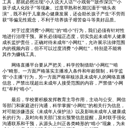
工具，那就必然出现“小人说大人话”“小戏骨”“故作深沉”“小
孩子成人化段子”等现象。过度早熟和长期沉湎于“镜头表
演”，既不利于儿童身心健康发展，还会助长孩子产生“不劳而
获”等偏见性观念，不利于培养孩子艰苦奋斗等美好品质。
对于过度消费“小网红”的“啃小”行为，我们必须有针对性
地进行治理干预。家长必须端正态度，切实负起未成年人健康
成长监护责任，正确对待未成年“小网红”，允许展示法律范围
内的视频内容，但不可以过度消费 “小网红”，特别是不能将
其作为赚钱工具。
网络直播平台要从严把关，科学控制借助“小网红”“啃
小”畸形。一方面严格落实主播准入条件和年龄限制，科学监
管“小主播”行为，另一方面严格审核涉及未成年人的网络直播
信息，严禁出现超出未成年人接受范围的内容，严禁借“小网
红”牟利“啃小”。
最后，学校要积极发挥教育主导作用，主动与公安、网信
等部门和家庭进行沟通，科学掌握“小网红”的相关行为信息，
对可能涉嫌违反《未成年人保护法》以及影响未成年人健康成
长的行为，及时向有关部门发出预警信息提醒，及时联手强化
沟通联系和干预，从源头上纠正各类畸形的“啃小”现象，为未