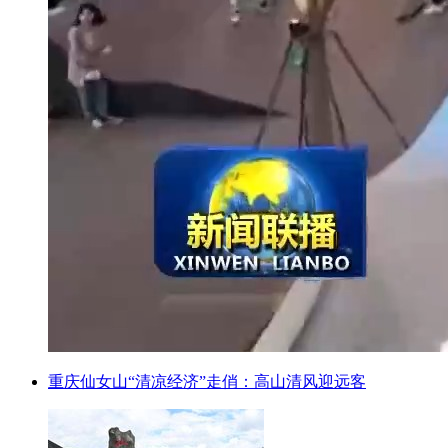
重庆仙女山“清凉经济”走俏：高山清风迎远客