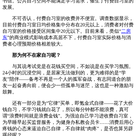
书馆。公共自习空间不能满足学习需求，催生了付费自习室的
发展。
不可否认，付费自习室的收费并不便宜。调查数据显示，
目前付费自习室日均价格集中分布在20元以上，消费者对付费
自习室的价格接受区间集中20元以下。目前来看，类似“
二房
东
”的商业模式影响成本高居不下，付费自习室实际价格与消
费者心理预期价格相差较大。
那为何不在家自习呢？
与其说考试党是在花钱买空间，不如说是在买学习氛围。
24小时的沉浸空间，是居家无法做到的，更为难得的是“学
友”陪伴——备考不再是一个人的孤军奋战，有志同道合的朋
友一起奋勇向前，便会少一些孤单与迷茫，这也是一种激励与
鼓舞。
还有一部分是为“它律”买单，即氪金式自律——花了大价
钱自习，不学习钱就白花了，所以每分钟都不能浪费，真可
谓“浪费时间就是浪费金钱”。为强迫自己学习进收费自习室，
为早睡早起买监督服务，为健身办私教会员卡……消费后用心
疼钱的心态来逼迫自己自律，不自律就“肉疼”，是否也算另辟
蹊径呢？