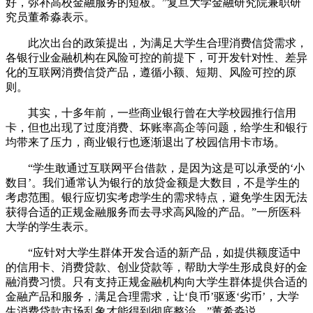
好，弥补高校金融服务的短板。”复旦大学金融研究院兼职研
究员董希淼表示。
此次出台的政策提出，为满足大学生合理消费信贷需求，
各银行业金融机构在风险可控的前提下，可开发针对性、差异
化的互联网消费信贷产品，遵循小额、短期、风险可控的原
则。
其实，十多年前，一些商业银行曾在大学校园推行信用
卡，但也出现了过度消费、坏账率高企等问题，给学生和银行
均带来了压力，商业银行也逐渐退出了校园信用卡市场。
“学生敢通过互联网平台借款，是因为这是可以承受的‘小
数目’。我们通常认为银行的放贷金额是大数目，不是学生的
考虑范围。银行应切实考虑学生的需求特点，避免学生因无法
获得合适的正规金融服务而去寻求高风险的产品。”一所医科
大学的学生表示。
“应针对大学生群体开发合适的新产品，如提供额度适中
的信用卡、消费贷款、创业贷款等，帮助大学生形成良好的金
融消费习惯。只有支持正规金融机构向大学生群体提供合适的
金融产品和服务，满足合理需求，让‘良币’驱逐‘劣币’，大学
生消费贷款市场乱象才能得到彻底整治。”董希淼说。