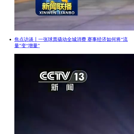
焦点访谈丨一张球票撬动全城消费 赛事经济如何将“流
量”变“增量”