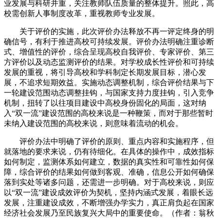
业发展与科研并重，关注教师队伍质量的整体提升。照此，高
校需创新人事制度改革，重视教师专业发展。
关于评价的实施，此次评价办法释放不再一评定终身的明
确信号，有利于推进高校可持续发展。评价办法明确注重诊断
式、增值性的评价，综合呈现高校自我评价、专家评价、第三
方评价以及动态监测评价的结果。对学校成长性评价和可持续
发展的重视，将引导高校和学科制定长期发展目标，潜心发
展，不追求短期效益。实施动态调整机制，综合评价结果与下
一轮建设范围动态调整挂钩，与国家支持力度挂钩，引入竞争
机制，扭转了以往项目建设中高校身份固化的局面，这对纳
入“双一流”建设范围的高校来说是一种鞭策，而对于那些暂时
未纳入建设范围的高校来说，则意味着流动的机会。
评价办法中明确了评价的原则、重点内容和实施程序，但
就落地的要求来说，仍有待细化。在具体的操作中，成效指标
如何制定，监测体系如何建立，数据的真实性和可靠性如何保
障，综合评价的结果如何做到客观、准确，信息公开如何确保
落到实处等诸多问题，还需进一步明确。对于高校来说，则应
以“双一流”建设成效评价为契机，坚持内涵式发展，着眼长远
发展，注重建设成效，不断增强办学实力，真正肩负起在国家
经济社会发展乃至民族复兴大局中的重要使命。（作者：翁秋