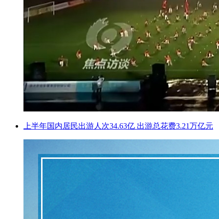
上半年国内居民出游人次34.63亿 出游总花费3.21万亿元