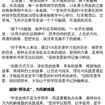
“太震撼了，桥体似秋千，在不规则晃动，脚下桥板稀
疏，水流湍急，每一步都有踏空的危险，22名勇士用血肉之躯
在枪林弹雨中杀出一条血路。”一堂别开生面的VR党课在郑州
科技学院思想政治理论课体验教学中心举行。红军爬雪山、过
草地、飞夺泸定桥等变成一个个可触摸、可感观的历史。
“摘下VR眼镜，枪声仍在耳畔回响。”一名学生感慨
道，“从伟大的长征精神中，思考信仰的意义、人生的方向。
再遇到困难，想想长征，就没有克服不了的困难。”
“对于青年人来说，通过VR党史课学习党的历史、感受党
的历史，那种从历史深处走出来的感动，获得的力量，是单纯
依靠教科书所无法比拟的。”该校党委副书记秦小刚说。
“创新方式方法，讲好党的故事、革命的故事、根据地的
故事、英雄和烈士的故事，让历史与现实、理论与实践贯通起
来，才能提高党史学习教育的针对性和实效性。”信阳市委常
委、组织部部长、大别山干部学院党委书记孙巍峰说。
破除“两张皮”，为民解难题
“学党史绝不是为学而学，而是要聚焦办实事，最终转化
为为民解难题的实践成果。”坚持学以致用、以学促用，是学