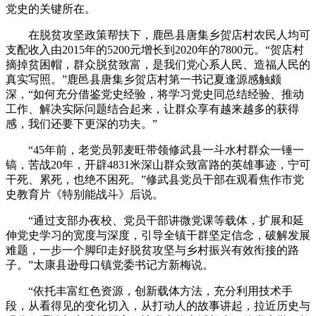
党史的关键所在。
在脱贫攻坚政策帮扶下，鹿邑县唐集乡贺店村农民人均可
支配收入由2015年的5200元增长到2020年的7800元。“贺店村
摘掉贫困帽，群众脱贫致富，是我们党心系人民、造福人民的
真实写照。”鹿邑县唐集乡贺店村第一书记夏逢源感触颇
深，“如何充分借鉴党史经验，将学习党史同总结经验、推动
工作、解决实际问题结合起来，让群众享有越来越多的获得
感，我们还要下更深的功夫。”
“45年前，老党员郭麦旺带领修武县一斗水村群众一锤一
镐，苦战20年，开辟4831米深山群众致富路的英雄事迹，宁可
干死、累死，也绝不困死。”修武县党员干部在观看焦作市党
史教育片《特别能战斗》后说。
“通过支部办夜校、党员干部讲微党课等载体，扩展和延
伸党史学习的宽度与深度，引导全镇干群坚定信念，破解发展
难题，一步一个脚印走好脱贫攻坚与乡村振兴有效衔接的路
子。”太康县逊母口镇党委书记方新梅说。
“依托丰富红色资源，创新载体方法，充分利用技术手
段，从看得见的变化切入，从打动人的故事讲起，拉近历史与