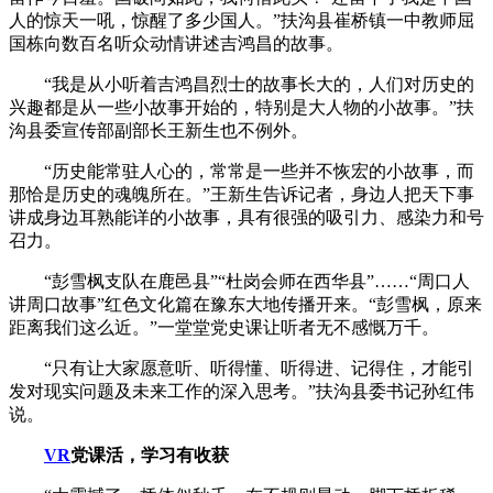
人的惊天一吼，惊醒了多少国人。”扶沟县崔桥镇一中教师屈
国栋向数百名听众动情讲述吉鸿昌的故事。
“我是从小听着吉鸿昌烈士的故事长大的，人们对历史的
兴趣都是从一些小故事开始的，特别是大人物的小故事。”扶
沟县委宣传部副部长王新生也不例外。
“历史能常驻人心的，常常是一些并不恢宏的小故事，而
那恰是历史的魂魄所在。”王新生告诉记者，身边人把天下事
讲成身边耳熟能详的小故事，具有很强的吸引力、感染力和号
召力。
“彭雪枫支队在鹿邑县”“杜岗会师在西华县”……“周口人
讲周口故事”红色文化篇在豫东大地传播开来。“彭雪枫，原来
距离我们这么近。”一堂堂党史课让听者无不感慨万千。
“只有让大家愿意听、听得懂、听得进、记得住，才能引
发对现实问题及未来工作的深入思考。”扶沟县委书记孙红伟
说。
VR
党课活，学习有收获